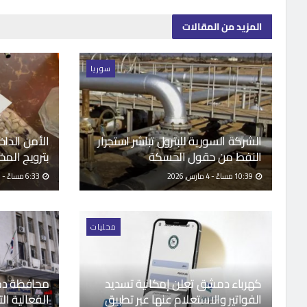
المزيد
من المقالات
سوريا
الشركة السورية للبترول تباشر استجرار
الأمن الدا
النفط من حقول الحسكة
بترويج المخ
10:39 مساءً - 4 مارس, 2026
6:33 مساءً - 3 مارس, 2026
محليات
كهرباء دمشق تعلن إمكانية تسديد
محافظة دم
الفواتير والاستعلام عنها عبر تطبيق
الفعالية الت