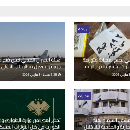
رياضة
خلي يطيح بعصابة متورطة
هيئة الطيران المدني تعلن فتح 
درات والسرقة في الرقة
جوية وتشغيل مطار حلب الدولي
6:28 مساءً - 3 مارس, 2026
محليات
شق: السماح بفتح
تحذير أمني من وزارة الطوارئ وإد
جارية والخدمية ليلاً خلال
الكوارث في ظل التوترات العسكر