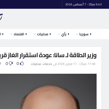
9:43 صباحًا - 7 أغسطس, 2026
سوريا
رأي
محليات
اقتصاد
ا
وزير الطاقة لـ سانا: عودة استقرار الغاز قر
0
0
11:58 صباحًا - 17 فبراير, 2026
في
خدمات
,
محليات