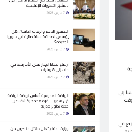
الشيباني يبحث مع السفير التركي في
دمشق التطورات الإقليمية
7 مارس، 2026
التضييق الناعم والرقابة الذاتية”.. هل
يؤسس لصحافة استقصائية في سوريا
الجديدة؟
7 مارس، 2026
ارتفاع ضحايا انهيار مبنى الأشرفية في
جة
حلب إلى 8 وفيات
7 مارس، 2026
بتفريغ الباخرة الأولى، وسيتم ربط الثانية خلال 48 ساعة، لافتاً إلى
الرياضة المدرسية أساس نهضة الرياضة
وقت
في سوريا… قره محمد يكشف عن
خطة تطوير جذرية
7 مارس، 2026
زيع في
وزارة الدفاع تعلن مقتل عنصرين من
رية