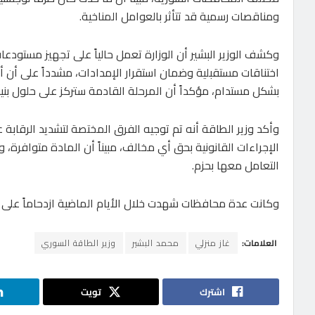
ومناقصات رسمية قد تتأثر بالعوامل المناخية.
وكشف الوزير البشير أن الوزارة تعمل حالياً على تجهيز مستودعات
اختناقات مستقبلية وضمان استقرار الإمدادات، مشدداً على أن أ
بشكل مستدام، مؤكداً أن المرحلة القادمة ستركز على حلول بنيو
وأكد وزير الطاقة أنه تم توجيه الفرق المختصة لتشديد الرقابة ع
الإجراءات القانونية بحق أي مخالف، مبيناً أن المادة متوافر
التعامل معها بحزم.
وكانت عدة محافظات شهدت خلال الأيام الماضية ازدحاماً على مر
العلامات:
غاز منزلي
محمد البشير
وزير الطاقة السوري
اشترك
تويت