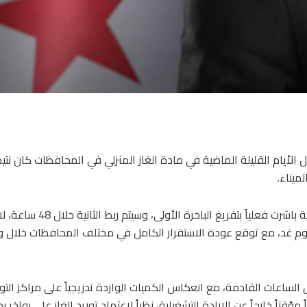
 الأيام القليلة الماضية في مادة الغاز المنزلي في المحافظات كان نتي
ميناء.
وقال الوزير البشير في تصريح لـ سانا اليوم الإثنين: إن الفرق الفنية باشرت فعلياً 
ً من يوم غد، مع توقع عودة الاستقرار الكامل في مختلف المحافظات خلال 
الساعات القادمة، مع انعكاس الكميات الواردة تدريجياً على مراكز التو
قتاً خارجاً عن الإرادة التشغيلية، نظراً لاعتماد توريد الغاز على بواخر بح