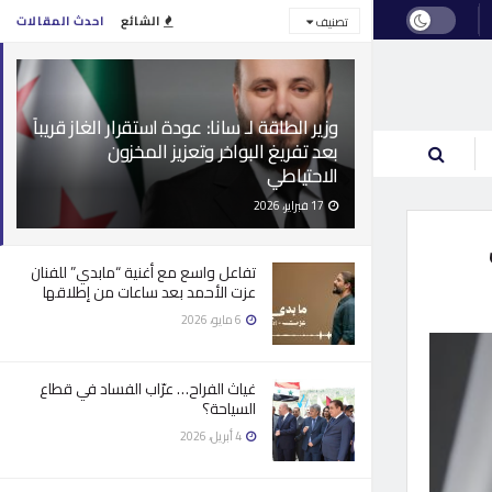
الشائع
احدث المقالات
تصنيف
وزير الطاقة لـ سانا: عودة استقرار الغاز قريباً
بعد تفريغ البواخر وتعزيز المخزون
الاحتياطي
17 فبراير، 2026
تفاعل واسع مع أغنية “مابدي” للفنان
عزت الأحمد بعد ساعات من إطلاقها
6 مايو، 2026
غياث الفراح… عرّاب الفساد في قطاع
السياحة؟
4 أبريل، 2026