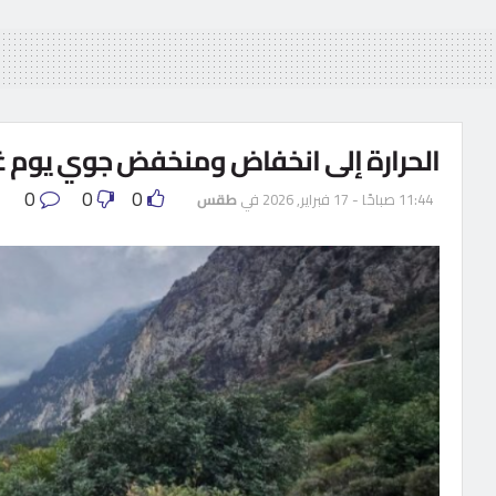
الحرارة إلى انخفاض ومنخفض جوي يوم غد 
0
0
0
11:44 صباحًا - 17 فبراير, 2026
في
طقس