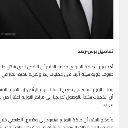
تفاصيل برس-رصد
أكد وزير الطاقة السوري محمد البشير أن النقص الذي سُجّل خلال
ظروف جوية سيئة أثّرت على عمليات ربط وتفريغ باخرة الغاز في ال
أن الكميات ستبدأ بالوصول تدريجياً إلى مراكز التوزيع اعتبارا
قريب.
وأوضح البشير أن حركة التوزيع ستعود إلى وضعها الطبيعي خلال 
مختلف المحافظات السورية، مبيناً أن ما حدث كان ظرفاً لوجستياً مؤ