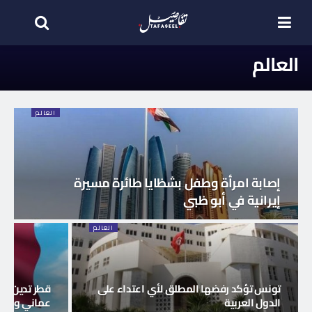
العالم
العالم
إصابة امرأة وطفل بشظايا طائرة مسيرة
إيرانية في أبو ظبي
العالم
تونس تؤكد رفضها المطلق لأي اعتداء على
قطر تدين الا
الدول العربية
عماني وناقل