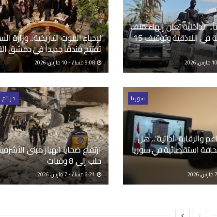
1 عاماً.. الداخلية تعلن إنهاء ملف
مجزرة قشبة في اللاذقية وتوقيف 15
لإحياء البيوت التاريخية.. وزارة الس
تفتتح فندقاً جديداً في دمشق ال
9:08 مساءً - 10 مارس, 2026
سوريا
جرائم 
عم والرقابة الذاتية”.. هل
فة استقصائية في سوريا
ارتفاع ضحايا انهيار مبنى الأشرفي
حلب إلى 8 وفيات
6:21 مساءً - 7 مارس, 2026