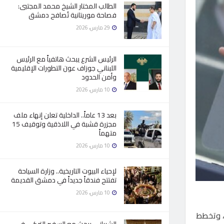
الطالب المختار الشيخ محمد المجتبى:
فصاحة موريتانية تُصافح دمشق
29 مارس، 2026
الرئيس الشرع يبحث هاتفياً مع الرئيس
اللبناني جوزاف عون التطورات الإقليمية
وأمن الحدود
10 مارس، 2026
بعد 13 عاماً.. الداخلية تعلن إنهاء ملف
مجزرة قشبة في اللاذقية وتوقيف 15
متهماً
10 مارس، 2026
لإحياء البيوت التاريخية.. وزارة السياحة
تفتتح فندقاً جديداً في دمشق القديمة
10 مارس، 2026
، وتخطط