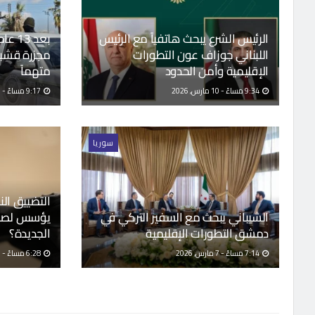
الرئيس الشرع يبحث هاتفياً مع الرئيس
بعد 3
اللبناني جوزاف عون التطورات
الإقليمية وأمن الحدود
متهماً
9:34 مساءً - 10 مارس, 2026
9:17 مساءً - 10 مارس, 2026
سوريا
التضييق النا
الشيباني يبحث مع السفير التركي في
يؤسس لصحا
دمشق التطورات الإقليمية
الجديدة؟
7:14 مساءً - 7 مارس, 2026
6:28 مساءً - 7 مارس, 2026