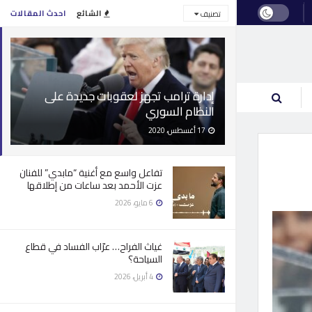
الشائع
احدث المقالات
تصنيف
إدارة ترامب تجهز لعقوبات جديدة على
النظام السوري
17 أغسطس، 2020
تفاعل واسع مع أغنية “مابدي” للفنان
عزت الأحمد بعد ساعات من إطلاقها
6 مايو، 2026
غياث الفراح… عرّاب الفساد في قطاع
السياحة؟
4 أبريل، 2026