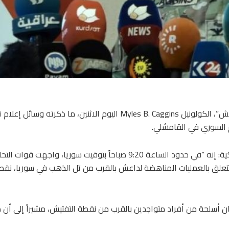
نفى المتحدث باسم قوات التحالف الدولي ضد تنظيم الدولة “داعش”، الكولونيل Myles B. Caggins اليوم الاثنين، ما ذكرته وس
ام السوري في القامشلي.
وقال بيان التحالف الدولي الذي تقوده الولايات المتحدة الأمريكية: إنه “في حدود الساعة 9:20 صباحاً بتوقيت سوريا، واجهت قو
ة تتعلق بالعمليات المناهضة لداعش بالقرب من تل الذهب في سوريا، نقط
 أسلحة من أفراد متواجدين بالقرب من نقطة التفتيش، مشيراً إلى أن د