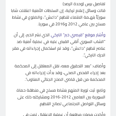
تفاصيل برس (وحدة الرصد)
قالت وسائل إعلام تركية، إن السلطات الأمنية اعتقلت شابا
سوريّاً بتهـمة الانتماء لتنظيم “داعش”، والضلوع في نشاط
مسلح بين عامي 2012 و2016 في سوريا.
وأشار موقع “قيصري خبر” التركي
الذي نشر الخبر، إلى أن
“الشاب السوري ألقي القبض عليه في عملية أمنية ضد
عناصر تنظيم “داعش”، وقد تم استكمال إجراءاته في مقر
الدرك التركي”.
وأضاف: “بعد التحقيق معه، نقل المعتقل إلى المحكمة
بعد إجراء الفحص الصحي، وقد بدأت إجراءاته في
المحكمة من قبل قاضي الصلح الجنائي المناوب”.
وتابع: ثبت تورط المتهم بنشاط مسلح في منطقة حماة
السورية بين العامين 2012-2016 ومشاركته ذلك على
وسائل التواصل الاجتماعي لصالح التنظيم.
وأكدت مصادر مطلعة أن عملية الاعتقال تمت في