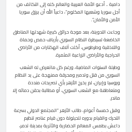
دامية .. أدعو الأمة العربية والعالم كله إلى التكاتف من
أجل سوريا وشعبها المكلوم”، داعياً الله أن يرزق سوريا
الأمن والأمان”.
وجاءت التدوينة، بعد موجة حرائق كبيرة شهدتها المناطق
الخاضعة لسيطرة النظام السوري بأرياف حمص وحماة
واللاذقية وطرطوس، أكلت آلاف الهكتارات من الأراضي
الحراجية والأراضي الزراعية المثمرة.
وطيلة السنوات الماضية، ورغم كل ماتعرض له الشعب
السوري من قتل وتدمير ومحرقة ممنهجة على يد النظام
وروسيا وإيران، لم يخرج الأزهر بأي تصريحات منددة
ومتعاطفة مع الشعب السوري، أو مطالبة بحقن دمائه إلا
ماندر.
وقبل خمسة أعوام، طالب الأزهر “المجتمع الدولي بسرعة
التحرك والقيام بدوره للحيلولة دون قيام عناصر تنظيم
داعش بطمس المعالم الحضارية والأثرية بمدينة تدمر،