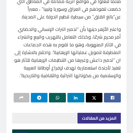
مثلما فعلوا في مواقع أثرية مماثلة في المناطق التي
خضعت لنفوذهم في العراق وسوريا وليبيا” ، معبراً
عن”بالغ القلق” من سيطرة تنظيم الدولة على المدينة.
واعتبر الأزهر حينها بأن “تدمير التراث الإنساني والحضاري
أمر محرم شرعًا، وكذلك التعامل بالتهريب والبيع والشراء
في الآثار المنهوبة، وهو ما تقوم به هذه الجماعات
المتطرفة لتمويل عملياتها الإرهابية”. واختتم بالاشارة إلى
ان “تدمير داعش وغيرها من التنظيمات الإرهابية للآثار هو
تنفيذ لأجندة استعمارية تهدف لإفراغ أوطاننا العربية
والإسلامية من مكوناتها التراثية والثقافية والتاريخية”.
المزيد
من المقالات