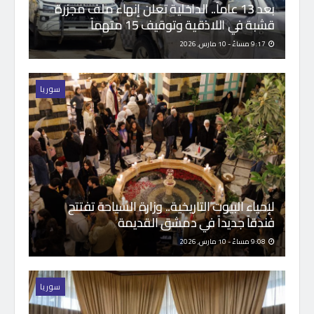
بعد 13 عاماً.. الداخلية تعلن إنهاء ملف مجزرة
قشبة في اللاذقية وتوقيف 15 متهماً
9:17 مساءً - 10 مارس, 2026
سوريا
لإحياء البيوت التاريخية.. وزارة السياحة تفتتح
فندقاً جديداً في دمشق القديمة
9:08 مساءً - 10 مارس, 2026
سوريا