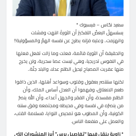
سعيد نحّاس – فيسبوك *
يستسهلٌ البعضٌ التفكيرَ أن الثورةَ انتهت وفشلت
وانهزمت.. وعليه فإنه يطرح عن نفسه الهمّ والمسؤولية!!
والحقيقة أن الثورة قائمة، فعلت وما زالت تفعل فعلها
في النفوس تدريجيا، وهي ليست عصا سحرية، ولن يخرج
منها عفريت المصباح ليحيل الظلم عدلا، والبلد جنّة..
لكنها ستنتصر بعقول وقلوب وسواعد أهلها، الذين ذاقوا
طعم الانعتاق، وفهموا أن العدل أساس الملك، وأن
الظلم مفسدة، وأن الفقر والجهل أعداء، وأن الله ينصرٌ
من ينصرٌه في نفسه وفي محيطه ومجتمعه وفق سننه
الكونية، وأن المطوب هو تمحيص النوايا، فسلامة القلب،
والعمل على منفعة الناس.
* زاوية ينقل فيها “تفاصيل برس” أبرز المنشورات التي