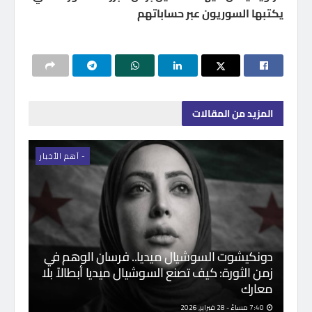
يكتبها السوريون عبر حساباتهم
المزيد
من المقالات
- اَهم الأخبار
دونكيشوت السوشيال ميديا.. فرسان الوهم في
زمن الثورة: كيف تصنع السوشيال ميديا أبطالاً بلا
معارك
7:40 مساءً - 28 فبراير, 2026