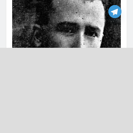
خلف محمد – تفاصيل برس
يستكمل موقع ” تفاصيل برس” موسوعته الأرشيفية حول
رؤساء سوريا، وعنا قد بدأنا في أول مادة من السلسلة
الحديث عن “محمد علي العابد” أول رئيس لسوريا. وهاشم
الأتاسي ثاني رئيس لسوريا.