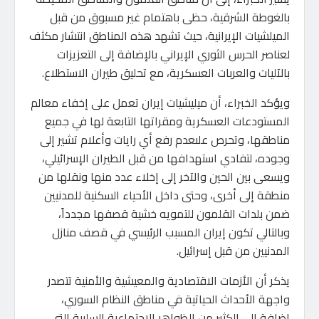
بالغوطة الشرقية، حظى باهتمام غير مسبوق من قبل
الميلشيات الإيرانية، حيث تشهد هذه المناطق انتشار مكثف
لعناصر الحرس الثوري الإيراني بالإضافة إلى التعزيزات
بالآليات والعربات العسكرية، مع تحليق طيران الاستطلاع.
ويؤكد الخبراء، أن ميليشيات إيران تعمل على إخفاء معالم
المستودعات العسكرية ومقراتها التابعة لها في جميع
مناطقها، وتحرص علىعدم رفع أي رايات وأعلام تشير إلى
وجوده، لتفادي استهدافها من قبل الطيران الإسرائيلي،
ويسعى بين الحين والآخر إلى إخلاء عدد منها ونقلها من
منطقة إلى أخرى، وحتى داخل الأحياء السكنية للمدنيين
ضمن بلدات القلمون للتمويه خشية قصفها مجدداً،
وبالتالي تكون إيران المسبب الرئيسي في قصف منازل
المدنيين من قبل إسرائيل.
يذكر أن الأزمات الاقتصادية والمعيشية والأمنية تتصدر
واجهة الأحداث الحياتية في مناطق النظام السوري،
إضافة إلى الكثير من الظواهر الاجتماعية السلبية التي