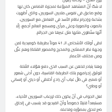
لا شكّ أنّ المشاهد المروّعة لمجزرة التضامن كان لها
وقع صاعق في نفوس ملايين السوريين، والتي أظهرت
بشاعة وإجرام نظام الأسد في التعامل مع السوريين،
بالصوت والصورة وعلى مرأى ومسمع العالم أجمع، إلّا
أنّها ستُطوى مثلها مثل غيرها من الجرائم.
لاقى أولئك الأشخاص الـ 41 موتاً بطريقة كوميدية (من
وجهة نظر الممثلين والمخرج والمصور القتلة) وهم عزَّل
ومن مختلف الأعمار.
وهنا يتبادر للذهن عن السبب الذي دفع هؤلاء القَتلة
لتوثيق إجرامهم بتلك الطريقة القاسية، دون أدنى شعور
أو ضمير، في ظلّ غياب أي رادع أخلاقي أو ديني أو إنساني
أو وطني؟
لعل الجواب في أنّ يكون ذلك لإرعاب السوريين الأحياء،
مستبعداً قليلاً خصوصاً وأنّ الفيديو قد يتسبب في إلحاق
ضرر لاحق بمصوّره وفاعله.