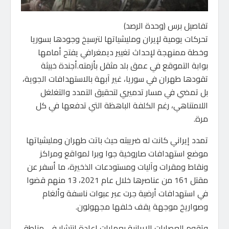
تفاصيل برس (وحدة الرصد)
تحركات يومية لإيران ومليشياتها لترسيخ وجودها بسوريا
وخطة ممنهجة لإحداث تغيير ديمغرافي يفتح أمامها
بوابة التموقع في عمق بلد مثقل بأزمته.أجندة خبيثة
تقودها طهران في سوريا، غير آبهة بالاستهدافات الجوية،
بل تمضي في مسار تدميري لتحقيق التمدد والتغلغل
اللامتناهي، رغم الكلفة الباهظة التي تدفعها في كل
مرة.
تمدد إيراني كانت له ضريبته حيث باتت طهران ومليشياتها
موضع استهدافات صاروخية جوا وبرا لمواقع ومراكز
ونقاط ومقرات وآليات ومستودعات الذخيرة، ما أسفر عن
مقتل 161 من عناصرها خلال عام 2021، 13 منهم قضوا
في استهدافات أرضية جرت عبر عبوات ناسفة وألغام
وصواريخ موجهة يقف خلفها مجهولون.
وتقوم العصابات الإيرانية بعمليات إعادة انتشار في مناطق