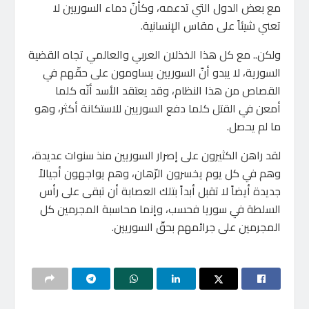
مع بعض الدول التي تدعمه، وكأنّ دماء السوريين لا
تعني شيئاً على مقاس الإنسانية.
ولكن.. مع كل هذا الخذلان العربي والعالمي تجاه القضية
السورية، لا يبدو أنّ السوريين يساومون على حقّهم في
القصاص من هذا النظام، وقد يعتقد الأسد أنّه كلما
أمعن في القتل كلما دفع السوريين للاستكانة أكثر، وهو
ما لم يحصل.
لقد راهن الكثيرون على إصرار السوريين منذ سنوات عديدة،
وهم في كل يوم يخسرون الرّهان، وهم يواجهون أجيالاً
جديدة أيضاً لا تقبل أبداً بتلك العصابة أن تبقى على رأس
السلطة في سوريا فحسب، وإنما محاسبة المجرمين كل
المجرمين على جرائمهم بحقّ السوريين.