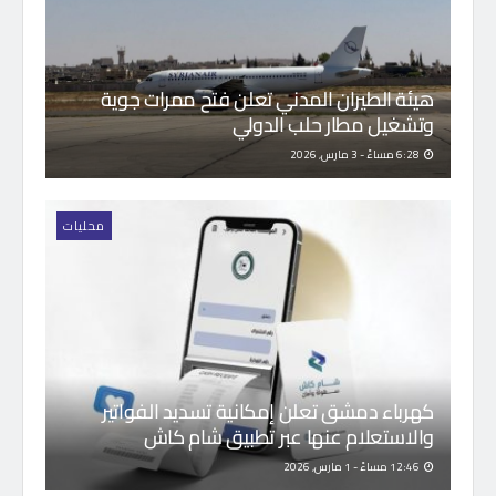
هيئة الطيران المدني تعلن فتح ممرات جوية
وتشغيل مطار حلب الدولي
6:28 مساءً - 3 مارس, 2026
محليات
كهرباء دمشق تعلن إمكانية تسديد الفواتير
والاستعلام عنها عبر تطبيق شام كاش
12:46 مساءً - 1 مارس, 2026