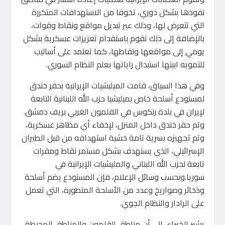
نفوذها بشكل دوري، تخوفا من الاستهدافات المتكررة
التي تتعرض لها، وذلك عبر تبديل مواقع ونقاط وقوات،
بالإضافة إلى ذلك تقوم باستقدام تعزيزات عسكرية بشكل
يومي إلى مواقعها ونقاطها، كما تعتمد على أساليب
للتمويه ابينها استبدال راياتها بعلم النظام السوري.
وفي هذا السياق، قامت الميليشيات الإيرانية بحفر خندق
لمستودع أسلحة خاص بميليشيا حزب الله اللبنانية التابعة
لإيران في بلدة رنكوس في القلمون الغربي بريف دمشق.
وتم حفر خندق داخل المنزل، لإخفاء أي مظاهر عسكرية،
وتم تجهيزه بسرية تامة خشية استهدافه من قبل الطيران
الإسرائيلي، الذي يستهدف بشكل مستمر نقاط ومقرات
تابعة لحزب الله اللبناني والمليشيات الإيرانية في
سوريا.وبحسب وسائل الإعلام، فإن المستودع يضم أسلحة
وذخائر وصواريخ وعدد من الأسلحة المتطورة، التي تعمل
على الرادار والنظام الجوي.
يشير الخبراء، إلى أن مناطق القلمون والمناطق المحيطة