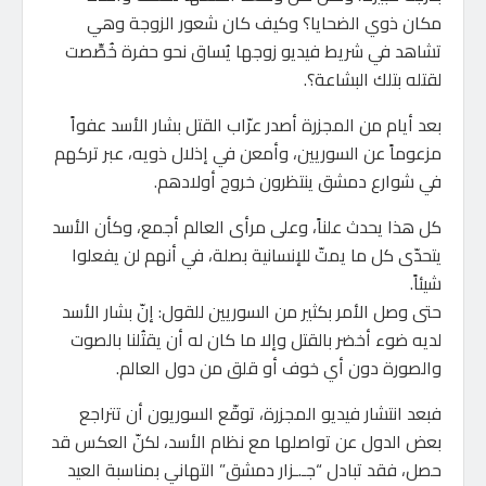
مكان ذوي الضحايا؟ وكيف كان شعور الزوجة وهي
تشاهد في شريط فيديو زوجها يُساق نحو حفرة خُصِّصت
لقتله بتلك البشاعة؟.
بعد أيام من المجزرة أصدر عرّاب القتل بشار الأسد عفواً
مزعوماً عن السوريين، وأمعن في إذلال ذويه، عبر تركهم
في شوارع دمشق ينتظرون خروج أولادهم.
كل هذا يحدث علناً، وعلى مرأى العالم أجمع، وكأن الأسد
يتحدّى كل ما يمتّ للإنسانية بصلة، في أنهم لن يفعلوا
شيئاً.
حتى وصل الأمر بكثير من السوريين للقول: إنّ بشار الأسد
لديه ضوء أخضر بالقتل وإلا ما كان له أن يقتُلنا بالصوت
والصورة دون أي خوف أو قلق من دول العالم.
فبعد انتشار فيديو المجزرة، توقّع السوريون أن تتراجع
بعض الدول عن تواصلها مع نظام الأسد، لكنّ العكس قد
حصل، فقد تبادل “جـ.ـزار دمشق” التهاني بمناسبة العيد