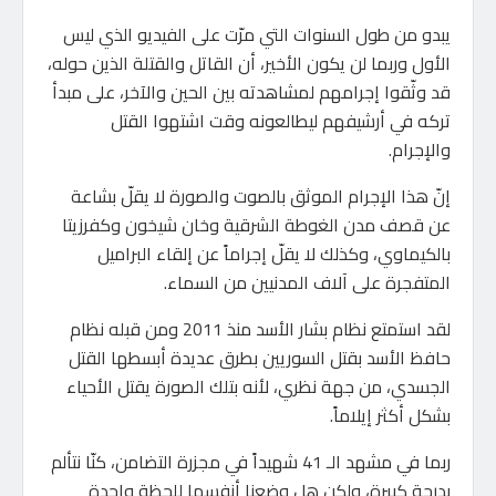
يبدو من طول السنوات التي مرّت على الفيديو الذي ليس
الأول وربما لن يكون الأخير، أن القاتل والقتلة الذين حوله،
قد وثّقوا إجرامهم لمشاهدته بين الحين والآخر، على مبدأ
تركه في أرشيفهم ليطالعونه وقت اشتهوا القتل
والإجرام.
إنّ هذا الإجرام الموثق بالصوت والصورة لا يقلّ بشاعة
عن قصف مدن الغوطة الشرقية وخان شيخون وكفرزيتا
بالكيماوي، وكذلك لا يقلّ إجراماً عن إلقاء البراميل
المتفجرة على آلاف المدنيين من السماء.
لقد استمتع نظام بشار الأسد منذ 2011 ومن قبله نظام
حافظ الأسد بقتل السوريين بطرق عديدة أبسطها القتل
الجسدي، من جهة نظري، لأنه بتلك الصورة يقتل الأحياء
بشكل أكثر إيلاماً.
ربما في مشهد الـ 41 شهيداً في مجزرة التضامن، كنّا نتألم
بدرجة كبيرة، ولكن هل وضعنا أنفسها للحظة واحدة