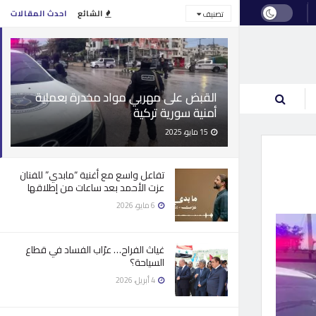
الشائع
احدث المقالات
تصنيف
القبض على مهربي مواد مخدرة بعملية
أمنية سورية تركية
15 مايو، 2025
تفاعل واسع مع أغنية “مابدي” للفنان
عزت الأحمد بعد ساعات من إطلاقها
6 مايو، 2026
غياث الفراح… عرّاب الفساد في قطاع
السياحة؟
4 أبريل، 2026