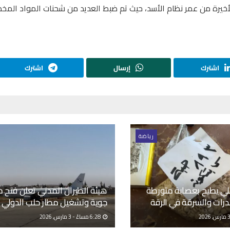
أخيرة من عمر نظام الأسد، حيث تم ضبط العديد من شحنات المواد المخ
اشترك
إرسال
اشترك
رياضة
خلي يطيح بعصابة متورطة
هيئة الطيران المدني تعلن فتح 
درات والسرقة في الرقة
جوية وتشغيل مطار حلب الدولي
6:28 مساءً - 3 مارس, 2026