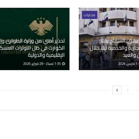
محليات
شق: السماح بفتح
تحذير أمني من وزارة الطوارئ وإد
جارية والخدمية ليلاً خلال
الكوارث في ظل التوترات العسكر
والعيد
الإقليمية والدولية
1:35 مساءً - 28 فبراير, 2026