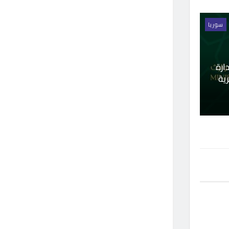
سوريا
ارة
ية