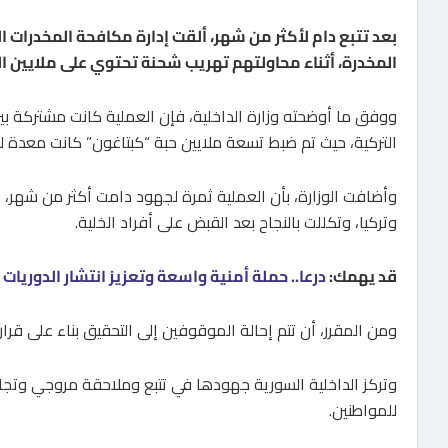
بعد تتبع دام لأكثر من شهر، ألقت إدارة مكافحة المخدرات ا
المخدرة، أثناء محاولتهم تهريب شحنة تحتوي على ملايين ال
ووفق ما أوضحته وزارة الداخلية، فإن العملية كانت مشتركة بين 
التركية، حيث تم ضبط تسعة ملايين حبة “كبتاغون” كانت معدة للت
وأضافت الوزارة، بأن العملية ثمرة لجهود دامت أكثر من شهر، حي
وتركيا، وتكللت بالنجاح بعد القبض على أفراد الخلية.
قد يهمك:
درعا.. حملة أمنية واسعة وتعزيز انتشار الدوريات
ومن المقرر، أن تتم إحالة الموقوفين إلى التحقيق بناء على قرار 
وتركز الداخلية السورية جهودها في تتبع وملاحقة مروجي وتجار
للمواطنين.