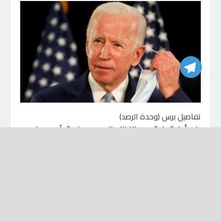
تفاصيل برس (وحدة الرصد)
في أول تعليق من النظام السوري على تولّي جو بايدن،
الرئاسة الأمريكية، عبرت بثينة المستشارة الخاصة
لمكتب رأس النظام، بشار الأسد، عن إحباطها من
الإدارة الأمريكية الجديدة.
وقالت “شعبان” في تصريحات لقناة “الميادين”
اللبنانية أمس: “نتطلع إلى كيف ستكون سياسية
الإدارة الأمريكية الجديدة، والأهم هو انسحاب القوات