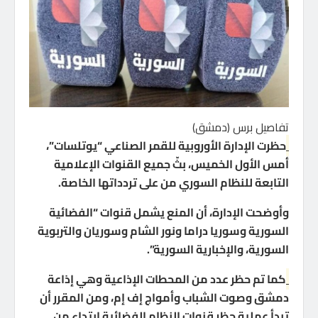
تفاصيل برس (دمشق)
حظرت الإدارة الأوروبية للقمر الصناعي “يوتلسات”،
أمس الأول الخميس، بثّ جميع القنوات الإعلامية
التابعة للنظام السوري من على تردداتها الخاصة.
وأوضحت الإدارة، أن المنع يشمل قنوات “الفضائية
السورية وسوريا دراما ونور الشام وسوريان والتربوية
السورية، والإخبارية السورية”.
كما تم حظر عدد من المحطات الإذاعية وهي إذاعة
دمشق وصوت الشباب وأمواج إف إم، ومن المقرر أن
تبدأ عملية حظر قنوات النظام الفضائية ابتداء من