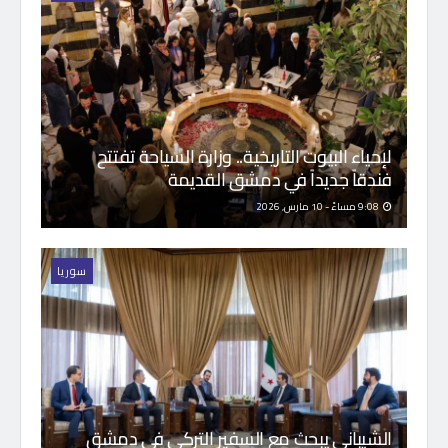
لإحياء البيوت التاريخية.. وزارة السياحة تفتتح
فندقاً جديداً في دمشق القديمة
9:08 مساءً - 10 مارس, 2026
سوريا
الشيباني يبحث مع السفير التركي في دمشق