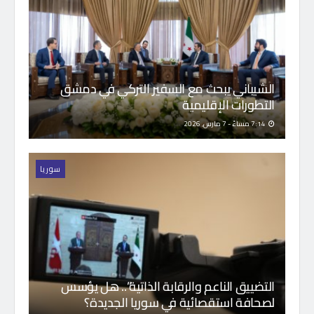
الشيباني يبحث مع السفير التركي في دمشق
التطورات الإقليمية
7:14 مساءً - 7 مارس, 2026
سوريا
التضييق الناعم والرقابة الذاتية”.. هل يؤسس
لصحافة استقصائية في سوريا الجديدة؟