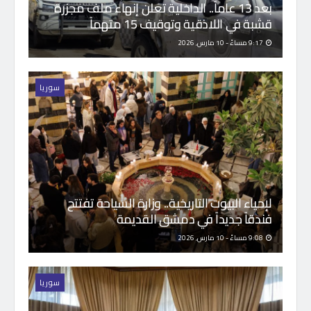
بعد 13 عاماً.. الداخلية تعلن إنهاء ملف مجزرة
قشبة في اللاذقية وتوقيف 15 متهماً
9:17 مساءً - 10 مارس, 2026
سوريا
لإحياء البيوت التاريخية.. وزارة السياحة تفتتح
فندقاً جديداً في دمشق القديمة
9:08 مساءً - 10 مارس, 2026
سوريا