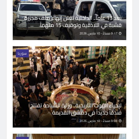
بعد 13 عاماً.. الداخلية تعلن إنهاء ملف مجزرة
قشبة في اللاذقية وتوقيف 15 متهماً
9:17 مساءً - 10 مارس, 2026
سوريا
لإحياء البيوت التاريخية.. وزارة السياحة تفتتح
فندقاً جديداً في دمشق القديمة
9:08 مساءً - 10 مارس, 2026