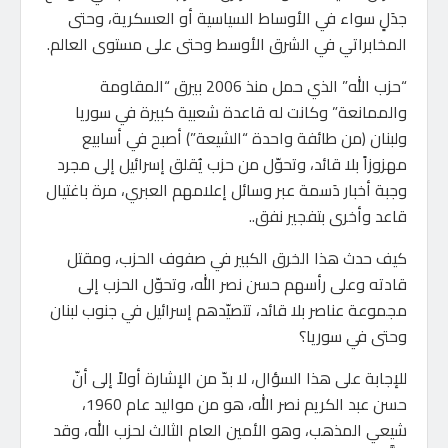
جدَلٍ سواء في الأوساط السياسية أو العسكرية، وحتى
المخابراتي في الشرق الأوسط وحتى على مستوى العالم.
“حزب الله” الذي حمل منذ 2006 بيرق “المقاومة
والممانعة” وكانت له قاعدة شعبية كبيرة في سوريا
ولبنان (من طائفة واحدة “الشيعة”) أصبح في أسابيع
مهزوزاً بلا قائد، وتحوّل من حزب يُقلق إسرائيل إلى مجرد
وجبة أخبار دَسمة عبر وسائل إعلامهم العبري، مرة باغتيال
قاعد وأخرى بتفجير نفق..
كيف حدث هذا الخرق الكبير في صفوف الحزب، ومقتل
قادته وعلى رأسهم حسن نصر الله، وتحوّل الحزب إلى
مجموعة عناصر بلا قائد، تتصيّدهم إسرائيل في جنوب لبنان
وحتى في سوريا؟
للإجابة على هذا السؤال، لا بدّ من الإشارة أولاً إلى أنّ
حسن عبد الكريم نصر الله، هو من مواليد عام 1960،
شيعي المذهب، وهو الأمين العام الثالث لحزب الله، وقد