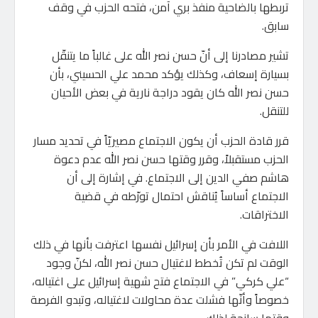
تربطها بالضاحية منفذ بري آمن، فتحه الحزب في وقف
سابق.
تشير مصادرنا إلى أنّ حسن نصر الله على غالباً ما يتنقّل
بسيارة إسعاف، وكذلك يؤكد محمد علي الحسيني، بأن
حسن نصر الله كان يقود دراجة نارية في بعض الأحيان
للتنقل.
قرر قادة الحزب أن يكون الاجتماع مصيريّاً في تحديد مسار
الحزب مستقبلاً، وقرر وقتها حسن نصر الله عدم دعوة
هاشم صفي الدين إلى الاجتماع. في إشارة إلى أن
الاجتماع أساساً يُناقش احتمال تورّطه في قضية
الاختراقات.
اللافت في الأمر بأن إسرائيل نفسها اعترفت بأنها في ذلك
الوقت لم تكن تُخطط لاغتيال حسن نصر الله، لكنّ وجود
“علي كركي” في الاجتماع فتح شهية إسرائيل على اغتياله،
خصوصاً وأنّها فشلت عدة محاولات لاغتياله، وتبدو الفرصة