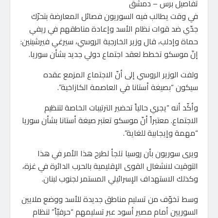
تفاصيل برس – دمشق
في وقت يطالب فيه السوريون فصائل المعارضة بتحرّك
جدّي ضد قوات نظام الأسد وإعادة مناطقهم في ريفي
حماة وإدلب، قال وزير الخارجية الروسي، سيرغي فيرشينين:
إنّ موسكو تخطط لعقد اجتماع دولي جديد بشأن سوريا.
ولفت الوزير الروسي إلى أنّ الاجتماع المزمع عقده
سيكون “بصيغة أستانا في العاصمة الكازاخية”.
وأكّد أنه “يجري حالياً تحضير الترتيبات الخاصة لتنظيم
الاجتماع. معتبراً أنّ موسكو تعتبر صيغة أستانا بشأن سوريا
“مهمة وإيجابية للغاية”.
ويرى سوريون بأن روسيا تلجأ لطرح هذا الأمر في هذا
التوقيت لانشغال القوى الإقليمية بالحرب الدائرة في غزة،
وكذلك الاستهداف الإسرائيلي المستمر لجنوب لبنان.
وسط تخوّف من تسليم مناطق جديدة للأسد ووضع ملايين
السوريين أمام مصير أسود عبر تسليمهم “حرفيّاً” لنظام