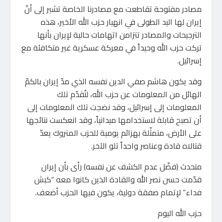
مصادر مفتوحة تقاطعت مع مصادرنا الخاصة تشير إلى أنّ
إيران لها اليد الطولى في انهيار حزب الله الأخير، هذه
الترجيحات والمصادر تتزامن اتهامات حالية لإيران بأنها
تركت حزب الله وحيداً في معركة عسكرية غير متكافئة مع
إسرائيل.
وقد يكون هاشم صفي الدين نفسه الذي مدّ إيران بالكمّ
الهائل من المعلومات عن حزب الله، لتُقدّم تلك
المعلومات إلى إسرائيل، وقد نضجت تلك المعلومات إلى
أن تصبح قابلة لاستخدامها ميدانياً، وقد انعكست نتائجها
على الأرض، متمثّلة بهزائم يومية للحزب المتروك يعدّ
قتالاه قادة وعناصر واحداً تلو الآخر.
متحدث (فضّل عدم الكشف عن نفسه) رأى بأن إيران
قدّمت حسن نصر الله والقادة الذين كانوا معه “كبش
فداء” لإتمام صفقة دولية، يكون فيها الحزب أضعف.
حزب الله اليوم