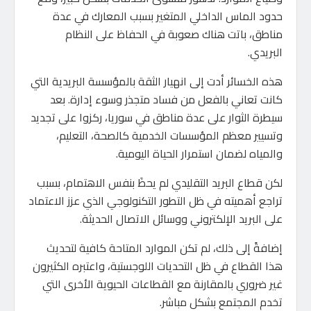
حدود الماس الداخلي المتغير بسبب المعارك في عدة
مناطق، باتت هناك صعوبة في الحفاظ على النظام
البريدي.
هذه الخسائر أدت إلى انهيار الثقة بالمؤسسة البريدية التي
كانت تعاني بالفعل من فساد متجذر وسوء إدارة. بعد
سيطرة الثوار على عدة مناطق في سوريا، ركزوا على تجديد
وتسيير معظم المؤسسات الخدمية كالصحة، التعليم،
والمياه لضمان استمرار الحياة اليومية.
لكن قطاع البريد التقليدي لم يحظَ بنفس الاهتمام، بسبب
تراجع أهميته في ظل التطور التكنولوجي الذي عزز الاعتماد
على البريد الإلكتروني ووسائل الاتصال الحديثة.
إضافةً إلى ذلك، لم تكن الموارد المتاحة كافية لتحديث
هذا القطاع في ظل التحديات اللوجستية، واعتبره الكثيرون
غير ضروري بالمقارنة مع القطاعات الحيوية الأخرى التي
تخدم المجتمع بشكل مباشر.