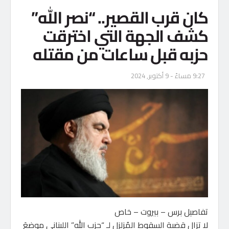
كان قرب القصير.. “نصر الله”
كشف الجهة التي اخترقت
حزبه قبل ساعات من مقتله
9:27 مساءً - 9 أكتوبر, 2024
تفاصيل برس – بيروت – خاص
لا تزال قضية السقوط المُزلزل لـ “حزب الله” اللبناني موضعَ