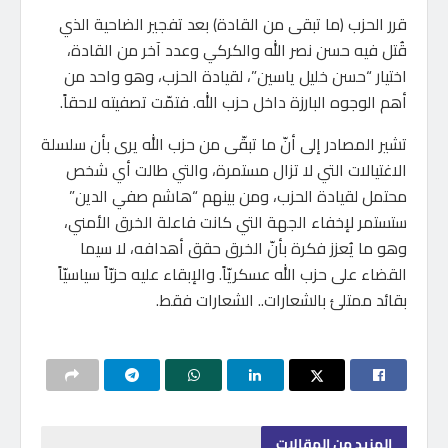
قرر الحزب (ما تبقى من القادة) بعد تفجير الضاحية الذي
قُتل فيه حسن نصر الله والكركي وعدد آخر من القادة،
اختيار “حسن خليل ياسين”، لقيادة الحزب، وهو واحد من
أهم الوجوه البارزة داخل حزب الله. فتمّت تصفيته لاحقاً.
تشير المصادر إلى أنّ ما تبقّى من حزب الله يرى بأن سلسلة
الاغتيالات التي لا تزال مستمرة، والتي طالت أي شخص
محتمل لقيادة الحزب، ومن بينهم “هاشم صفي الدين”
ستستمر لإخفاء الجهة التي كانت فاعلة الخرق الأمني،
وهو ما يُعزز فكرة بأنّ الخرق حقق أهدافه، لا سيما
القضاء على حزب الله عسكريّاً. والإبقاء عليه حزبّاً سياسيّاً
بقائد ممتلئ بالشعارات.. الشعارات فقط.
المزيد
من المقالات