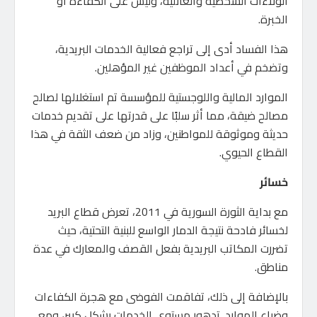
الولاءات الشخصية والعائلية، وليس على الكفاءة أو
الخبرة.
هذا الفساد أدى إلى تراجع فعالية الخدمات البريدية،
وتضخم في أعداد الموظفين غير المؤهلين.
الموارد المالية واللوجستية للمؤسسة تم استغلالها لصالح
مصالح ضيقة، مما أثر سلبًا على قدرتها على تقديم خدمات
حديثة وموثوقة للمواطنين، وزاد من ضعف الثقة في هذا
القطاع الحيوي.
خسائر
مع بداية الثورة السورية في 2011، تعرض قطاع البريد
لخسائر فادحة نتيجة الدمار الواسع للبنية التحتية، حيث
تضررت المكاتب البريدية بفعل القصف والمعارك في عدة
مناطق.
بالإضافة إلى ذلك، تفاقمت الفوضى مع هجرة الكفاءات
وضياع الموارد. تدهور مستوى الخدمات بشكل كبير، ومع