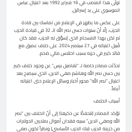
تولَّى هذا المنصب في 16 فبراير 1992 بعد اغتيال عباس
الموسوي على يد إسرائيل.
على عكس ما يظهر في الإعلام من تماسك بين قادة
الحزب، إلّا أنّ سنوات حسن نصر الله الـ 32 في قيادة الحزب
لم تكن بهذا الانسجام الذي يُسوِّق له الحزب، فقد كان
قُبيل اغتياله في 27 سبتمبر 2024. على خلاف عميق مع
قائد كبير في حزبه بسبب اختلاس مالي ضخم.
تحدّثت مصادر خاصة لـ “تفاصيل برس” عن وجود خلاف كبير
بين حسن نصر الله وهاشم صفي الدين، الذي سيصبح بعد
اغتيال “نصر الله” محور أخبار وسائل الإعلام حتى اغتياله
أيضاً.
أسباب الخلاف:
تؤكد المصادر (نتحفظّ عن ذكرها) إلى أنّ الخلاف بين “نصر
الله وصفي الدين” سببه فقدان أموال بملايين الدولارات
من خزينة الحزب (بنك الحزب الأساسي) ونظراً لكون صفي