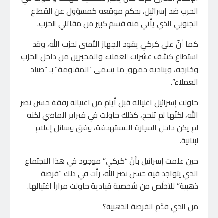
الحرب ضد إسرائيل، بحكم موقعه كمسؤول عن القطاع
الجنوبي الذي يأتي منه قسم كبير من مقاتلي الحزب.
كما أنّ علي كركي يقود الجهاز الأمني لحزب الله، وقد
استطاع كشف عشرات العملاء والمخبرين من داخل الحزب
وخارجه، ويناديه جمهور ما يسمى “المقاومة” بـ “صياد
العملاء”.
حاولت إسرائيل اغتياله قبل أيام من اغتياله رفقة حسن نصر
الله، لكنّها لم تنجح، كذلك حاولت في فبراير الماضي لكنه
لم يكن داخل السيارة المستهدفة، وفق وسائل إعلام
لبنانية.
حين علمت إسرائيل بأنّ “كركي” موجود في هذا الاجتماع
الذي يتواجد فيه حسن نصر الله، رأت في ذلك “فرصة
ذهبية” للتخلّص من شخصية قيادية حاولت مراراً اغتيالها.
من الذي قدّم الفرصة الذهبية؟