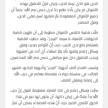
الدين هو الذي يربط الحزب بإيران فإنّ التحقيق بهذه
الأموال لم يكن يأخذ طابع حدّ لدى حسن نصر الله، علماً أن
جميع الأموال المفقودة تمّ صرفها اسم صفي الدين،
وفق المصدر.
ظلّت قضية اختلاس الأموال مطوية إلى أن ظهرت قضية
الخروقات الأمنية، لا سيما “البيجر”، وقد حظيت القضية
باهتمام بالغ لدى الحزب، حيث أنّ الأوامر صدرت وفق
وسائل إعلام وقتها بألا يتمّ استثناء أي أحد من الشبهة
ويجب التحقيق حتى مع مرافقي حسن نصر الله الشخصيين.
وتسبب انفجار آلاف أجهزة “البيجر” وأجهزة الراديو، الشهر
الفائت، في سلسلة حوادث منفصلة بعناصر في حزب الله
إلى إصابة ومقتل الآلاف.
سرّبت وسائل إعلام في تلك الفترة، معلومة تقول إنّ حزب
الله بدأ يشكّ في إيران ذاتها، أن يكون لها دور في هذا
الخرق الأمني الكبير، حيث أنّ هذه القصة لا يمكن أن تمرّ