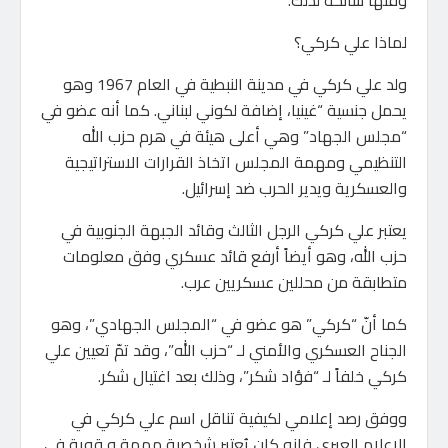
وقتها سانحة لذلك.
لماذا علي كركي؟
ولد علي كركي في مدينة النبطية في العام 1967 وهو
يحمل جنسية “غينيا، إضافة لكوني لبناني. كما أنه عضو في
“مجلس الجهاد” وهي أعلى هيئة في هرم حزب الله
التنظيمي ومهمة المجلس اتخاذ القرارات الاستراتيجية
والعسكرية ويدير الحرب ضد إسرائيل.
يعتبر علي كركي الرجل الثالث وقائد الجبهة الجنوبية في
حزب الله، وهو أيضاً أرفع قائد عسكري وفق معلومات
متطابقة من محللين عسكريين عرب.
كما أنّ “كركي” هو عضو في “المجلس الجهادي”، وهو
الجناح العسكري والأمني لـ “حزب الله”، وقد تمّ تعيين علي
كركي خلفاً لـ “فؤاد شكر”، وذلك بعد اغتيال شكر.
ووفق رصد إعلامي لكيفية تناقل اسم علي كركي في
الإعلام العبري فإنه كان يُعتبر شخصية مهمة و قوية في