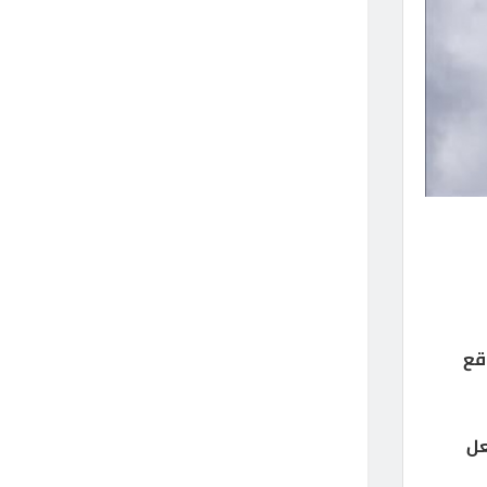
قع
عل