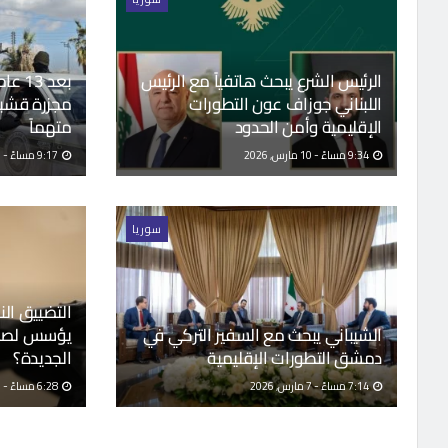
الرئيس الشرع يبحث هاتفياً مع الرئيس
بعد 3
اللبناني جوزاف عون التطورات
الإقليمية وأمن الحدود
متهماً
9:34 مساءً - 10 مارس, 2026
9:17 مساءً - 10 مارس, 2026
سوريا
التضييق النا
الشيباني يبحث مع السفير التركي في
يؤسس لصحا
دمشق التطورات الإقليمية
الجديدة؟
7:14 مساءً - 7 مارس, 2026
6:28 مساءً - 7 مارس, 2026