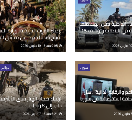
1 عاماً.. الداخلية تعلن إنهاء ملف
مجزرة قشبة في اللاذقية وتوقيف 15
لإحياء البيوت التاريخية.. وزارة الس
تفتتح فندقاً جديداً في دمشق ال
9:08 مساءً - 10 مارس, 2026
سوريا
جرائم 
عم والرقابة الذاتية”.. هل
فة استقصائية في سوريا
ارتفاع ضحايا انهيار مبنى الأشرفي
حلب إلى 8 وفيات
6:21 مساءً - 7 مارس, 2026