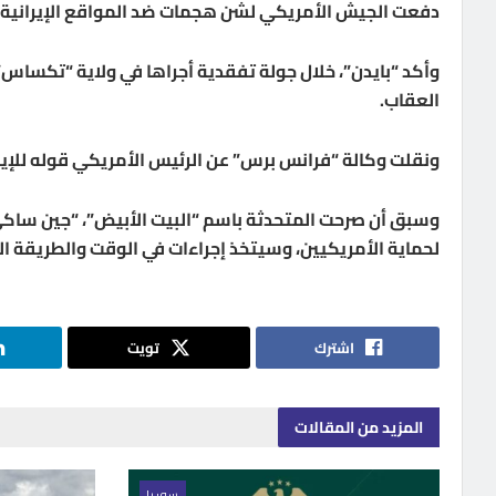
دفعت الجيش الأمريكي لشن هجمات ضد المواقع الإيرانية 
وأكد “بايدن”، خلال جولة تفقدية أجراها في ولاية “تكساس”
العقاب.
ونقلت وكالة “فرانس برس” عن الرئيس الأمريكي قوله للإيران
وسبق أن صرحت المتحدثة باسم “البيت الأبيض”، “جين ساكي”
لحماية الأمريكيين، وسيتخذ إجراءات في الوقت والطريقة ال
اشترك
تويت
المزيد
من المقالات
سوريا