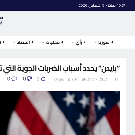
10:34 صباحًا - 8 أغسطس, 2026
سوريا
رأي
محليات
اقتصاد
ا
“بايدن” يحدد أسباب الضربات الجوية التي ت
0
0
0
11:00 صباحًا - 27 فبراير, 2021
في
سوريا