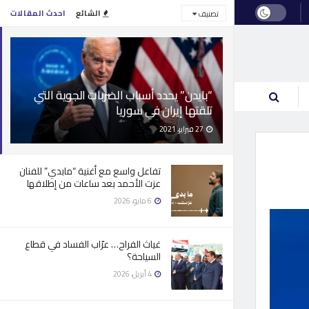
الشائع
احدث المقالات
تصنيف
“بايدن” يحدد أسباب الضربات الجوية التي
تلقتها إيران في سوريا
27 فبراير، 2021
تفاعل واسع مع أغنية “مابدي” للفنان
عزت الأحمد بعد ساعات من إطلاقها
6 مايو، 2026
غياث الفراح… عرّاب الفساد في قطاع
السياحة؟
4 أبريل، 2026