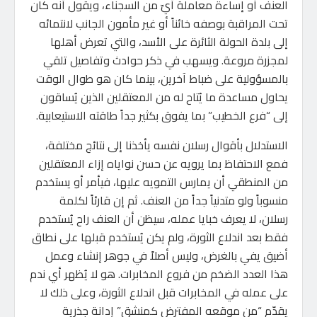
العنف أو إساءة معاملة أيّ من السجناء، ويقول أنه كان
تحت المراقبة بوصفه خائناً أو غير مأمون الجانب لانتمائه
إلى بلدة الحولة الثائرة على الأسد، والتي تعرض أهلها
لمجزرة مروعة. ويسهب في ذكر حوادث وتفاصيل تلقي
بالمسؤولية على ضباط آخرين، بينما كان هو طوال الوقت
يحاول مساعدة ما يُتاح له من المعتقلين الذين يُساقون
إلى “فرع الخطيب” بما يفوق بكثير جداً طاقته الاستيعابية.
الاستدلال بأقوال رسلان نفسه يأخذنا إلى نتائج مختلفة،
فمع الاحتفاظ بما يرويه عن حسن نواياه إزاء المعتقلين
من المنطقي أن يمارس التمويه عليها، فيأمر أو يستخدم
منسوباً ولو متدنياً جداً من العنف. ثم إن قارئاً لكلمة
رسلان، لا يعرف خبايا عمله، سيظن أن العنف راح يُستخدم
فقط بعد اندلاع الثورة، ولم يكن يُستخدم قبلها على نطاق
أضيق يفي بالغرض، وليس أصلاً في جوهر إنشاء وعمل
هذا العدد الضخم من فروع المخابرات. هو لا يُظهر أي ندم
على عمله في المخابرات قبل اندلاع الثورة، وعلى ذلك لا
يقدّم “من موقعه المفترض كمنشق” إدانة جذرية