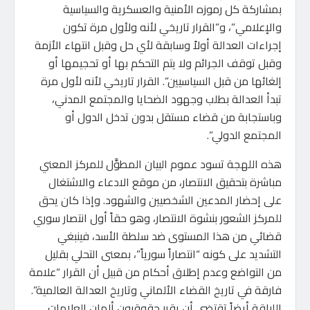
بمشاركة كل رموزه الأمنية والعسكرية والسياسية
والإعلامي”، و”القرار تاريخي لأنه ولأول مرة تكون
إجراءات العدالة أولاً وسابقة لأي حل وقبل انتهاء الأزمة
وقبل توقف الجرائم ولا يتم التحكم بها أو تحجيمها أو
إلغائها من قبل السياسيين”. القرار تاريخي لأنه لأول مرة
تبدأ العدالة بطلب وجهود الضحايا والمجتمع المدني،
وباستجابة من قضاء مستقل بدون تدخل الدول أو
المجتمع الدولي”.
هذه اللهجة تسود عموم البيان المطوَّل للمركز المعني
مباشرة بتحقيق الانتصار، من موقع الادعاء والاشتغال
على إحضار المدعين الشخصيين والشهود. وإذا كان يحق
للمركز الشعور بنشوة الانتصار، وهو حقاً أول انتصار سوري
قضائي من هذا المستوى ضد سلطة الأسد، فينبغي
التشديد على كونه “انتصاراً سورياً”، بمعنى التحلي بقليل
من التواضع وعدم إطلاق أحكام من قبيل أن القرار “علامة
فارقة في تاريخ القضاء الألماني وتاريخ العدالة العالمية”.
اللباقة أيضاً تقتضي أن يقرر حقوقيون ألمان العلامات