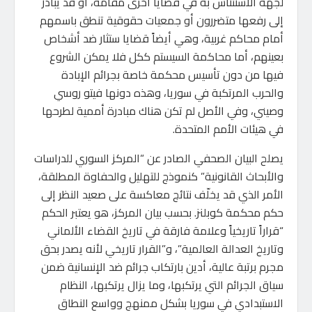
لجهة الاستئناس به في قضايا أخرى مُقامة، أو قد يبادر
إلى رفعها متضررون أو جمعيات حقوقية تنطق باسمهم
أمام محاكم غربية، وهي أيضاً قضايا ستثار ضد أشخاص
بعينهم، أما محاكمة السيستم ككل فلا يمكن الشروع
فيها من دون تأسيس محكمة خاصة بجرائم الإبادة
والحرب المرتكبة في سوريا، وهذه دونها فيتو روسي
وصيني، وفي الأصل لم تكن هناك مبادرة أممية لطرحها
في هيئات الأمم المتحدة.
يصلح البيان الصحفي الصادر عن “المركز السوري للدراسات
والأبحاث القانونية” كنموذج للتهليل والحفاوة المطلقة،
الأمر الذي قد يخلّف نتائج معاكسة على صعيد النظر إلى
حكم محكمة كوبلنز. بحسب بيان المركز، هو يعتبر الحكم
“قراراً تاريخياً وعلامة فارقة في تاريخ القضاء الألماني
وتاريخ العدالة العالمية”، و”القرار تاريخي لأنه يصدر بحق
مجرم برتبة عالية، أدين بارتكاب جرائم ضد الإنسانية ضمن
سياق الجرائم التي يرتكبها، وما يزال يرتكبها، النظام
الاستبدادي في سوريا بشكل ممنهج وواسع النطاق