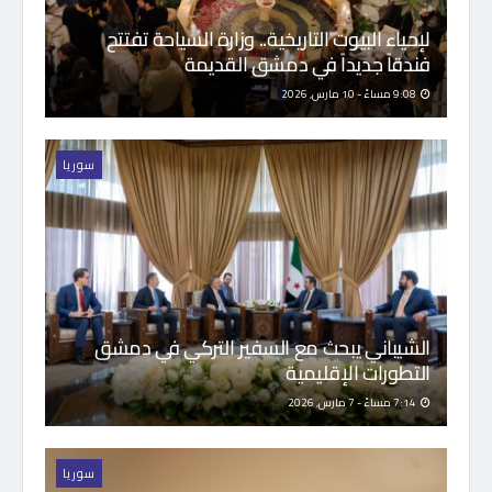
لإحياء البيوت التاريخية.. وزارة السياحة تفتتح
فندقاً جديداً في دمشق القديمة
9:08 مساءً - 10 مارس, 2026
سوريا
الشيباني يبحث مع السفير التركي في دمشق
التطورات الإقليمية
7:14 مساءً - 7 مارس, 2026
سوريا