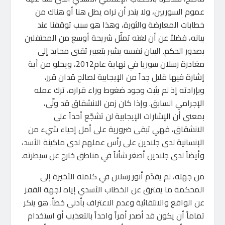
عموم السوريين، ولا يندر أن نراه يطل هنا أو هناك من
خطابات المعارضة والثورة، وهذا هو سبب توقفنا عند
بيانه، فضلاً عن أن لغته تمثّل شريحة أوسع من المحتفلين
بصدور الحكم. البيان نفسه يشير بتعبير تقني محايد إلى
مغادرة رسلان سوريا في نهاية عام2012، ويخلو من أية
إشارة فيها قليل جداً من الإيجابية لصالح مُدان قرر،
وبإرادته إذ لم يثبت وجود ضغوط وراء قراره، ترك عمله
الإجرامي السابق. وإذا كان زمن الانشقاق قد ولّى،
بمعنى أن الإشارات الإيجابية لن تشجّع أحداً على
الانشقاق، فهي تبقى ضرورية على أمل إحياء شيء من
الإنسانية لدى جلادين على رأس عملهم لدى ماكينة الأسد،
وأيضاً لدى جلادين أصغر شأناً في مناطق خارج عن سيطرته.
من جهته، لم يقدّم أنور رسلان في كلمته الأخيرة إلى
المحكمة ما يفترق عن الخطاب الأسدي إياه لجهة القفز
عن الواقع والانتقائية وعدم الاعتراف بأدنى خطأ. هو ينكر
تماماً أن يكون قد أصدر أمراً واحداً بالتعذيب أو استخدام