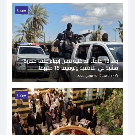
سوريا
بعد 13 عاماً.. الداخلية تعلن إنهاء ملف مجزرة
قشبة في اللاذقية وتوقيف 15 متهماً
9:17 مساءً - 10 مارس, 2026
سوريا