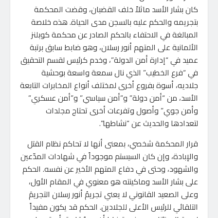
كان بشار الأسد ماثلاً خلف القضبان، وقضت المحكمة
بتجريمه والحكم عليه بالسجن مدى الحياة. هذه خلاصة
المبالغة في الاحتفاء بالحكم الصادر عن محكمة كوبلنز
الألمانية على المتهم أنور رسلان، وهو ضابط سابق برتبة
عميد في “إدارة أمن الدولة”، وخدم كرئيس لقسم التحقيق
في “فرع الخطيب” الذي نال سمعة واسعة بوحشية
جلاديه، أسوة بفروع أخرى لمختلف أنواع المخابرات التابعة
الأسد، من “أمن دولة” و”أمن سياسي” و”أمن عسكري”
وأمن جوي” وأصول وتفرعات أخرى تحتاج مجلدات
لتعدادها والحديث عن “نشاطها”.
قرار المحكمة شخصي، بمعنى أنها لا تحاكم نظام القتل
والإبادة، وإن كان السيستم موجوداً في شهادات المدّعين
والشهود، وحتى في دفاع المتهم الأخير عن نفسه. الحكم
على بشار الأسد وماكينته هو معنوي في المقام الأول،
وعلى الصعيد القانوني لا يعني تجريمُ أنور رسلان التجريمَ
التلقائي للرئيس الأعلى للجلادين. الحكم قد يكون مفيداً