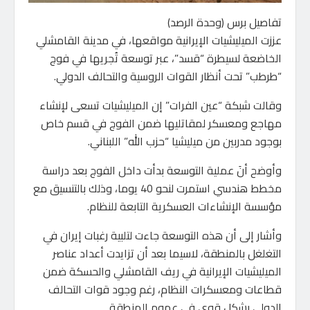
تفاصيل برس (وحدة الرصد)
عززت الميليشيات الإيرانية مواقعها، في مدينة القامشلي
الخاضعة لسيطرة “قسد”، عبر توسعة تُجريها في فوج
“طرطب” تحت أنظار القوات الروسية والتحالف الدولي.
وقالت شبكة “عين الفرات” إن الميليشيات تسعى لإنشاء
مهاجع ومعسكر لمقاتليها ضمن الفوج في قسم خاص
بوجود مدربين من ميليشيا “حزب الله” اللبناني.
وأوضح أنَ عملية التوسعة بدأت داخل الفوج بعد دراسة
مخطط هندسي استمرت لنحو 40 يوما، وذلك بالتنسيق مع
مؤسسة الإنشاءات العسكرية التابعة للنظام.
وأشار إلى أن هذه التوسعة جاءت لتلبية رغبات إيران في
التغلغل بالمنطقة، لاسيما بعد أن تزايدت أعداد عناصر
الميليشيات الإيرانية في ريف القامشلي والحسكة ضمن
قطاعات ومعسكرات النظام، رغم وجود قوات التحالف
الدولي بشكل قوي في عموم المنطقة.