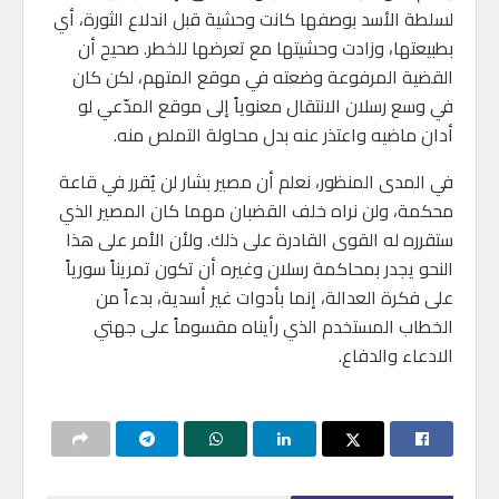
لسلطة الأسد بوصفها كانت وحشية قبل اندلاع الثورة، أي
بطبيعتها، وزادت وحشيتها مع تعرضها للخطر. صحيح أن
القضية المرفوعة وضعته في موقع المتهم، لكن كان
في وسع رسلان الانتقال معنوياً إلى موقع المدّعي لو
أدان ماضيه واعتذر عنه بدل محاولة التملص منه.
في المدى المنظور، نعلم أن مصير بشار لن يُقرر في قاعة
محكمة، ولن نراه خلف القضبان مهما كان المصير الذي
ستقرره له القوى القادرة على ذلك. ولأن الأمر على هذا
النحو يجدر بمحاكمة رسلان وغيره أن تكون تمريناً سورياً
على فكرة العدالة، إنما بأدوات غير أسدية، بدءاً من
الخطاب المستخدم الذي رأيناه مقسوماً على جهتي
الادعاء والدفاع.