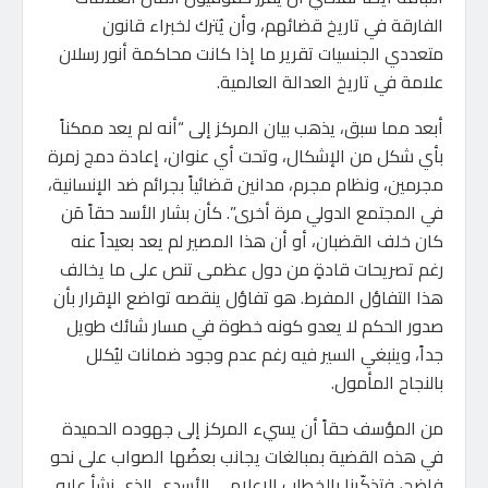
الفارقة في تاريخ قضائهم، وأن يُترك لخبراء قانون
متعددي الجنسيات تقرير ما إذا كانت محاكمة أنور رسلان
علامة في تاريخ العدالة العالمية.
أبعد مما سبق، يذهب بيان المركز إلى “أنه لم يعد ممكناً
بأي شكل من الإشكال، وتحت أي عنوان، إعادة دمج زمرة
مجرمين، ونظام مجرم، مدانين قضائياً بجرائم ضد الإنسانية،
في المجتمع الدولي مرة أخرى”. كأن بشار الأسد حقاً مَن
كان خلف القضبان، أو أن هذا المصير لم يعد بعيداً عنه
رغم تصريحات قادةٍ من دول عظمى تنص على ما يخالف
هذا التفاؤل المفرط. هو تفاؤل ينقصه تواضع الإقرار بأن
صدور الحكم لا يعدو كونه خطوة في مسار شائك طويل
جداً، وينبغي السير فيه رغم عدم وجود ضمانات ليُكلل
بالنجاح المأمول.
من المؤسف حقاً أن يسيء المركز إلى جهوده الحميدة
في هذه القضية بمبالغات يجانب بعضُها الصواب على نحو
فاضح، فتذكّرنا بالخطاب الإعلامي الأسدي الذي نشأ عليه