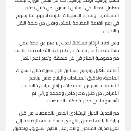
حسب إبراهيم أوضح إبراهيم، تبدأ من سعي الوزارة لإنشاء
معامل لعصائر في الساحل السوري، من خلال تحفيز
المستثمرين وتقديم التسهيلات اللازمة لديهم، بما يسهم
في رفع القيمة المضافة للمنتج، ويقلل من كلفة النقل
والتخزين.
وعن تعزيز الإنتاج مستقبلاً تحدث إبراهيم عن خطة عمل
متكاملة تبدأ من تحديث خريطة زراعة الأصناف بما يتناسب
مع خصوصية المناخ في كل منطقة، وتدرج نضج الثمار.
أضافة لتأهيل وترميم البساتين التي تضررت خلال السنوات
الماضية، وتدقيق المساحات والإنتاج ضمن برنامج
الاعتمادية لتسويق الحمضيات، وإنتاج غراس خالية من
الأمراض من خلال مخبر خاص ومجمع وراثي تم
تأسيسهما في مديرية مكتب الحمضيات.
مع لتحديث الدليل الإرشادي الخاص بالحمضيات من قبل
وزارة الزراعة، لضمان إنتاج ذي جودة عالية، بالإضافة إلى
تعزيز قدرات الفلاحين والتجار على تنظيم التسويق، وتحقيق