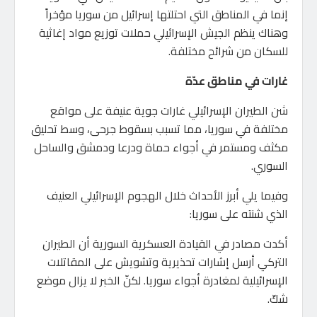
إنما في المناطق التي احتلتها إسرائيل من سوريا مؤخراً
وهناك ينظم الجيش الإسرائيلي حملات توزيع مواد إغاثية
للسكان من شرائح مختلفة.
غارات في مناطق عدّة
شن الطيران الإسرائيلي غارات جوية عنيفة على مواقع
مختلفة في سوريا، مما تسبب بسقوط جرحى، وسط تحليق
مكثف ومستمر في أجواء حماة ودرعا ودمشق والساحل
السوري.
وفيما يلي أبرز الأحداث خلال الهجوم الإسرائيلي العنيف
الذي شنته على سوريا:
أكدت مصادر في القيادة العسكرية السورية أن الطيران
التركي أرسل إشارات تحذيرية وتشويش على المقاتلات
الإسرائيلية لمغادرة أجواء سوريا. لكنّ الخبر لا يزال موضع
شكّ.