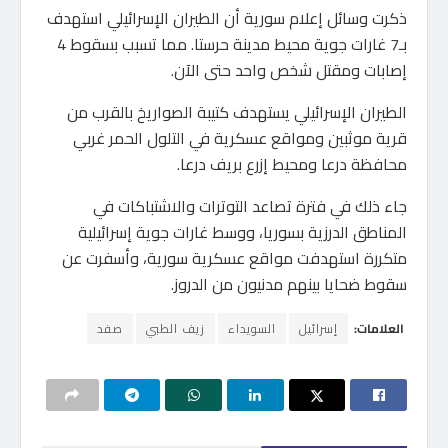
ذكرت وسائل إعلام سورية أن الطيران الإسرائيلي استهدف
بـ7 غارات جوية محيط مدينة حرستا. مما تسبب بسقوط 4
إصابات ومقتل شخص واحد حتى الآن.
الطيران الإسرائيلي يستهدف كتيبة الصواريخ بالقرب من
قرية موثبين ومواقع عسكرية في التلول الحمر غربي
محافظة درعا ومحيط إزرع بريف درعا.
جاء ذلك في فترة تصاعد التوترات والاشتباكات في
المناطق الدرزية بسوريا، ووسط غارات جوية إسرائيلية
متكررة استهدفت مواقع عسكرية سورية، وأسفرت عن
سقوط ضحايا بينهم مدنيون من الدروز.
العلامات:
إسرائيل
السويداء
زيف الطبي
صفد