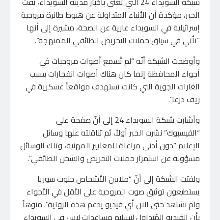
شبكة السويداء 24 التي تعنى بأخبار مدينة السويداء، نفت
الخبر، مؤكدة أن الأنباء المتداولة عن هبوط طائرة مروحية
إسرائيلية في السويداء عارية عن الصحة، مشيرة إلى أنها
“تأتي في سياق حملات التحريض الطائفي الممنهجة”.
وأوضحت الشبكة أنّه “لم تُسمع أصوات مروحيات في
أجواء المحافظة إنما كان هناك أصوات انفجارات بسبب
الغارات الجوية التي كانت تستهدف مواقعاً عسكرية في
ريف درعا”.
وأشارت شبكة السويداء 24 إلى أنّ صفحة على
“الفيسبوك” نشرت الخبر أولاً، ثم تناقلته عنها وسائل
الإعلام “دون أدنى مراعاة للمعايير المهنية، وتلك الوسائل
مسؤولة عن استمرار حملات التحريض والشحن الطائفي”.
ولفتت الشبكة إلى أنّ “ملايين الأشخاص جنوب سوريا
يستطيعون توثيق صوت المروحية على الأقل في الأجواء
ولم نشاهد حتى الآن أي فيديو يدعم هذه الرواية”. منوهاً
بأن الفيديو المُتداول لتسليم مساعدات ليس في السويداء