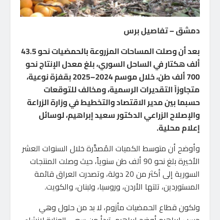
دمشق – تفاصيل برس
بعد أن وصلت المساحات المزروعة بالحمضيات نحو 43.5
ألف هكتار في الساحل السوري، بلغ معدل الإنتاج نحو
700 ألف طن، خلال موسم 2024–2025 بقفزة نوعية،
متجاوزاً التقديرات الرسمية، ومخالف للتوقعات
حسبما بين مدير الاقتصاد والتخطيط في وزارة الزراعة
والإصلاح الزراعي الدكتور سعيد إبراهيم، لوسائل
إعلام محلية.
وأوضح أن متوسط الكميات المُصدَّرة خلال السنوات العشر
الأخيرة بلغ نحو 90 ألف طن سنوياً، حيث وصلت المنتجات
السورية إلى أكثر من 20 دولة، وتصدرت العراق قائمة
المستوردين، تلتها الأردن، وروسيا، ولبنان، والكويت.
ولكون قطاع الحمضيات مأزوم، لا بد من حلول وهي