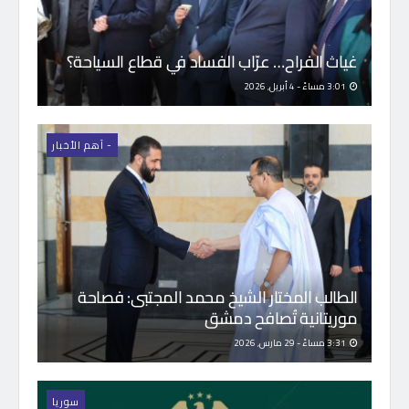
غياث الفراح… عرّاب الفساد في قطاع السياحة؟
3:01 مساءً - 4 أبريل, 2026
- اَهم الأخبار
الطالب المختار الشيخ محمد المجتبى: فصاحة
موريتانية تُصافح دمشق
3:31 مساءً - 29 مارس, 2026
سوريا