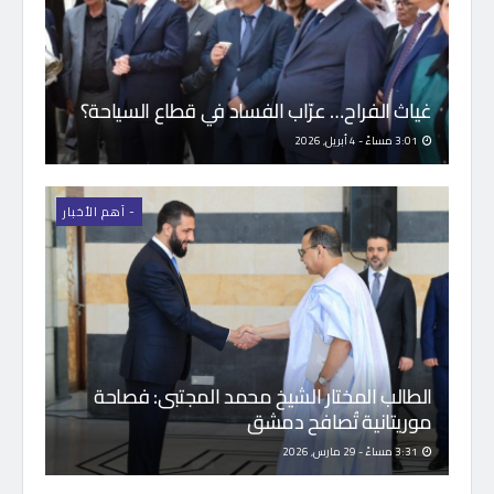
غياث الفراح… عرّاب الفساد في قطاع السياحة؟
3:01 مساءً - 4 أبريل, 2026
- اَهم الأخبار
الطالب المختار الشيخ محمد المجتبى: فصاحة
موريتانية تُصافح دمشق
3:31 مساءً - 29 مارس, 2026