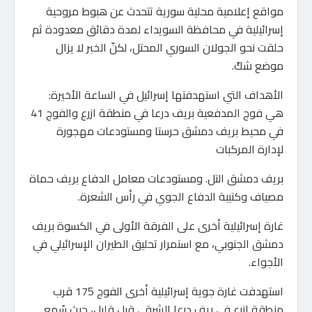
مواقع إعلامية محلية سورية تتحدث عن هبوط مروحية
إسرائيلية في محافظة السويداء لمدة دقائق معدودة ثم
حلقت نحو الجولان السوري المحتل، لكنّ الخبر لا يزال
موضع شكّ.
الأهداف التي استهدفتها إسرائيل في الساعة الأخيرة:
هي فوج المدفعية بريف درعا في منطقة ازرع والفوج 41
في محيط بريف دمشق حرستا ومستودعات مهجورة
لإدارة المركبات
بريف دمشق التل. ومستودعات معامل الدفاع بريف حماة
مصياف وكتيبة الدفاع الجوي في رأس الشعرة.
غارة إسرائيلية أخرى على الفرقة الأولى في الكسوة بريف
دمشق الجنوبي، مع استمرار تحليق الطيران الإسرائيلي في
الأجواء.
استهدفت غارة جوية إسرائيلية أخرى الفوج 175 قرب
منطقة إزرع في ريف درعا الشرقي قبل قليل، حيث سُمع