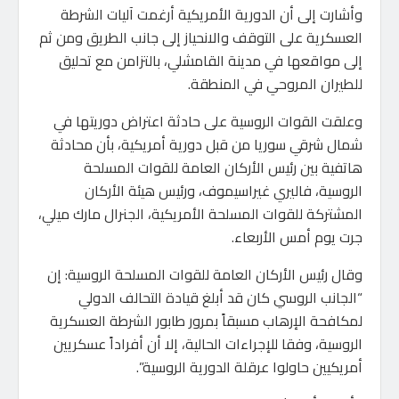
وأشارت إلى أن الدورية الأمريكية أرغمت آليات الشرطة
العسكرية على التوقف والانحياز إلى جانب الطريق ومن ثم
إلى مواقعها في مدينة القامشلي، بالتزامن مع تحليق
للطيران المروحي في المنطقة.
وعلقت القوات الروسية على حادثة اعتراض دوريتها في
شمال شرقي سوريا من قبل دورية أمريكية، بأن محادثة
هاتفية بين رئيس الأركان العامة للقوات المسلحة
الروسية، فاليري غيراسيموف، ورئيس هيئة الأركان
المشتركة للقوات المسلحة الأمريكية، الجنرال مارك ميلي،
جرت يوم أمس الأربعاء.
وقال رئيس الأركان العامة للقوات المسلحة الروسية: إن
“الجانب الروسي كان قد أبلغ قيادة التحالف الدولي
لمكافحة الإرهاب مسبقاً بمرور طابور الشرطة العسكرية
الروسية، وفقا للإجراءات الحالية، إلا أن أفراداً عسكريين
أمريكيين حاولوا عرقلة الدورية الروسية”.