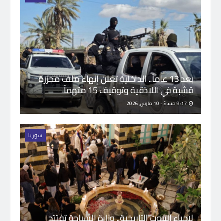
بعد 13 عاماً.. الداخلية تعلن إنهاء ملف مجزرة
قشبة في اللاذقية وتوقيف 15 متهماً
9:17 مساءً - 10 مارس, 2026
سوريا
لإحياء البيوت التاريخية.. وزارة السياحة تفتتح