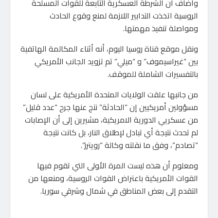
وأضاف أن الشرطة العسكرية التابعة للقوات المسلحة
الروسية اتخذت التدابير اللازمة لمنع وقوع الحادث
ومواصلة تنفيذ مهمتها.
ونقل موقع قناة روسيا اليوم، أنه أثناء المكالمة الهاتفية
بين “غيراسيموف” و “ميلي” تم تزويد الجانب الأمريكي
بالتفسيرات الشاملة للموقف.
من جانبها علقت الولايات المتحدة الأمريكية على لسان
مسؤولين أمريكيين إن “الحادثة” نتج عنها جرح “عدد قليل”
من عسكريي الدورية الامريكية، مشيرين إلى أن الإصابات
لم تحدث نتيجة أي تبادل لإطلاق النار، بل كانت نتيجة
“تصادم”، وفق ما نقلته وكالة “رويترز”.
ومعلوم أن هذه ليست المرة الأولى التي تقوم فيها
القوات الأمريكية باعتراض القوات الروسية، ومنعها من
التقدم إلى بعض المناطق في شمال وشرقي سوريا.