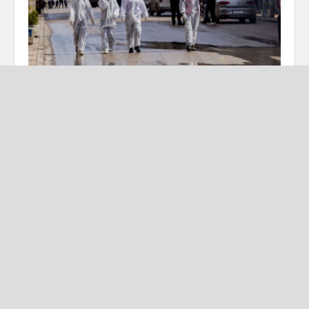
تفاصيل برس (دمشق)
قالت وزارة الصحة في حكومة النظام السوري مساء
امس الثلاثاء، إنها سجلت 72 إصابة جديدة بفيروس
كورونا، ليرتفع عدد الإصابات المعلنة في مناطق سيطرة
النظام إلى 2365 إصابة.
وأضافت الوزارة، أنها سجلت 3 حالات وفاة جراء كورونا،
ليرتفع عدد الوفيات المعلنة إلى 95، بحسب ما نقلته وكالة
أنباء النظام “سانا”.
وكان عميد كلية الطب في جامعة دمشق، نبوغ العوا، قد
قال في مقابلة له بثتها إذاعة “شام إف إم” الموالية، إن
أرقام وزارة الصحة ليست صحيحة تماماً، مشيراً إلى أن