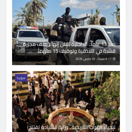
بعد 13 عاماً.. الداخلية تعلن إنهاء ملف مجزرة
قشبة في اللاذقية وتوقيف 15 متهماً
9:17 مساءً - 10 مارس, 2026
سوريا
لإحياء البيوت التاريخية.. وزارة السياحة تفتتح