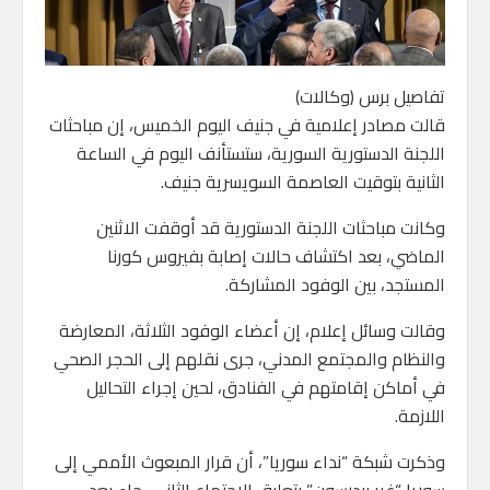
تفاصيل برس (وكالات)
قالت مصادر إعلامية في جنيف اليوم الخميس، إن مباحثات
اللجنة الدستورية السورية، ستستأنف اليوم في الساعة
الثانية بتوقيت العاصمة السويسرية جنيف.
وكانت مباحثات اللجنة الدستورية قد أوقفت الاثنين
الماضي، بعد اكتشاف حالات إصابة بفيروس كورنا
المستجد، بين الوفود المشاركة.
وقالت وسائل إعلام، إن أعضاء الوفود الثلاثة، المعارضة
والنظام والمجتمع المدني، جرى نقلهم إلى الحجر الصحي
في أماكن إقامتهم في الفنادق، لحين إجراء التحاليل
اللازمة.
وذكرت شبكة “نداء سوريا”، أن قرار المبعوث الأممي إلى
سوريا “غير بيدرسون” بتعليق الاجتماع الثاني، جاء بعد