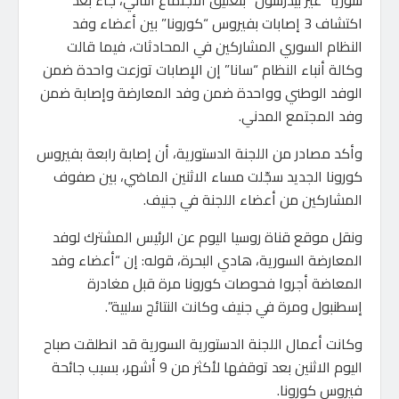
اكتشاف 3 إصابات بفيروس “كورونا” بين أعضاء وفد
النظام السوري المشاركين في المحادثات، فيما قالت
وكالة أنباء النظام “سانا” إن الإصابات توزعت واحدة ضمن
الوفد الوطني وواحدة ضمن وفد المعارضة وإصابة ضمن
وفد المجتمع المدني.
وأكد مصادر من اللجنة الدستورية، أن إصابة رابعة بفيروس
كورونا الجديد سجّلت مساء الاثنين الماضي، بين صفوف
المشاركين من أعضاء اللجنة في جنيف.
ونقل موقع قناة روسيا اليوم عن الرئيس المشترك لوفد
المعارضة السورية، هادي البحرة، قوله: إن “أعضاء وفد
المعاضة أجروا فحوصات كورونا مرة قبل مغادرة
إسطنبول ومرة في جنيف وكانت النتائج سلبية”.
وكانت أعمال اللجنة الدستورية السورية قد انطلقت صباح
اليوم الاثنين بعد توقفها لأكثر من 9 أشهر، بسبب جائحة
فيروس كورونا.