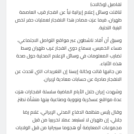
تفاصيل (وكالات)
تناقلت وسائل إعلام إيرانية نبأ عن انفجار قرب العاصمة
طهران، فيما عزت مصادر هذا الانفجار لعمليات حفر تخص
البنية التحتية.
وسبق أن أفاد ناشطون عبر مواقع التواصل الاجتماعي،
مساء الخميس، بسماع دوي انفجار غرب طهران وسط
تضارب المعلومات في وسائل الإعلام المحلية حول صحة
هذه الأنباء.
من جانبها قالت وكالة إيسنا إن التغريدات التي تتحدث عن
الانفجار صادرة عن حسابات معادية لإيران.
وشهدت إيران خلال الأيام الماضية سلسلة انفجارات هزت
عدة مواقع عسكرية ونووية وصناعية بينها منشأة نطنز.
وقال رئيس منظمة الدفاع المدني الإيراني، غلام رضا
جلالي، إن طهران لا تستبعد عملا تخريبيا من قبل
مجموعات المعارضة أو هجوما سيبرانيا من قبل الولايات