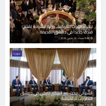
لإحياء البيوت التاريخية.. وزارة السياحة تفتتح
فندقاً جديداً في دمشق القديمة
9:08 مساءً - 10 مارس, 2026
سوريا
الشيباني يبحث مع السفير التركي في دمشق
التطورات الإقليمية
7:14 مساءً - 7 مارس, 2026