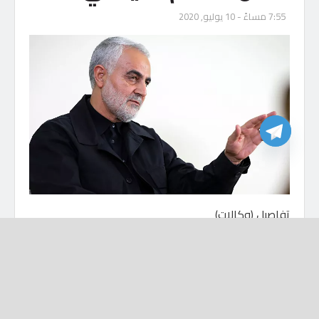
7:55 مساءً - 10 يوليو, 2020
تفاصيل (وكالات)
اعتبر مندوب النظام السوري لدى الأمم المتحدة السفير
حسام الدين آلا، أن استخدام الولايات المتحدة وإسرائيل
وتركيا للطائرات المسيرة في تنفيذ هجمات على الدول
“ناجم عن صمت مجلس الأمن وعجزه”.
وقال “آلا” في جلسة لمجلس حقوق الإنسان في جنيف