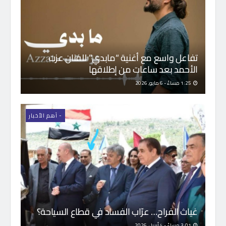
تفاعل واسع مع أغنية “مابدي” للفنان عزت
الأحمد بعد ساعات من إطلاقها
1:25 مساءً - 6 مايو, 2026
- اَهم الأخبار
غياث الفراح… عرّاب الفساد في قطاع السياحة؟
3:01 مساءً - 4 أبريل, 2026