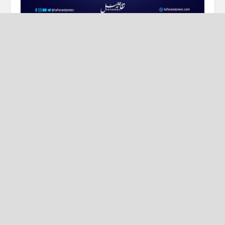
بلال الخلف – تفاصيل برس
تطلّ علينا هبّة عزّ الدين… أو ربّما هبّة الحجي… أو لعلّها
هبّة من هبّات الزمان التي لا نعرف من أين تأتي ولا لماذا،
لكنها تأتي دومًا وهي تحمل في جعبتها كشفًا مروّعًا:
لقد رأت صبيةً تمشي مع شاب… وترتدي حجابها بشكلٍ
اعتباطي!
نعم، اعتباطي! الكلمة التي تصلح لعنوان ديوان شعر
تجريدي، أو ربما لاسم مجموعة فنية غامضة في برلين،
لكنها عند هبة تشكّل دليلاً دامغًا على الانحراف الأخلاقي!
ثم تكمل التحقيق:
الصبية، حسب تحليلها، “سبية من الساحل”!
سبية؟! تمشي في الطريق العام؟ ترتدي حذاء “جيمي