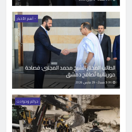
- اَهم الأخبار
الطالب المختار الشيخ محمد المجتبى: فصاحة
موريتانية تُصافح دمشق
3:31 مساءً - 29 مارس, 2026
جرائم وحوادث