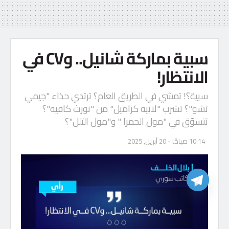
سبية بماركة شانيل.. وCV في
الانتظار!
سبية؟! تمشي في الطريق العام؟ ترتدي حذاء "جيمي
تشو"؟ تشرب "لاتيه كراميل" من "نورث كافيه"؟
تتسوّق في "مول الحمرا " و"مول التلل"؟
10:14 صباحًا - 20 أبريل, 2025