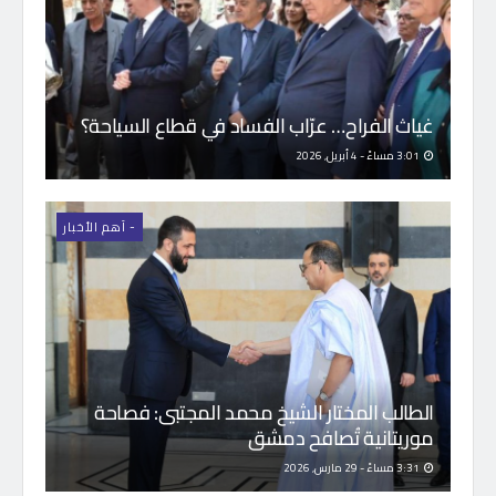
غياث الفراح… عرّاب الفساد في قطاع السياحة؟
3:01 مساءً - 4 أبريل, 2026
- اَهم الأخبار
الطالب المختار الشيخ محمد المجتبى: فصاحة
موريتانية تُصافح دمشق
3:31 مساءً - 29 مارس, 2026