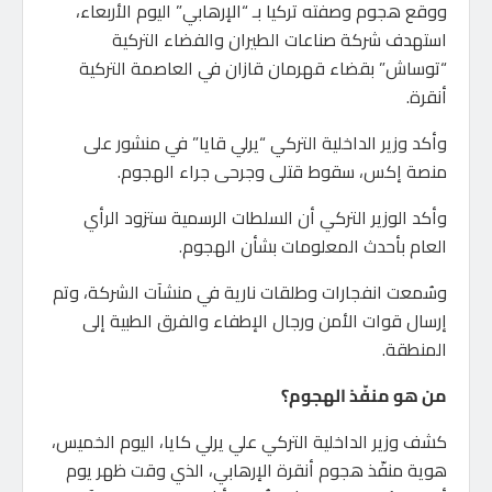
ووقع هجوم وصفته تركيا بـ “الإرهابي” اليوم الأربعاء،
استهدف شركة صناعات الطيران والفضاء التركية
“توساش” بقضاء قهرمان قازان في العاصمة التركية
أنقرة.
وأكد وزير الداخلية التركي “يرلي قايا” في منشور على
منصة إكس، سقوط قتلى وجرحى جراء الهجوم.
وأكد الوزير التركي أن السلطات الرسمية ستزود الرأي
العام بأحدث المعلومات بشأن الهجوم.
وسُمعت انفجارات وطلقات نارية في منشآت الشركة، وتم
إرسال قوات الأمن ورجال الإطفاء والفرق الطبية إلى
المنطقة.
من هو منفّذ الهجوم؟
كشف وزير الداخلية التركي علي يرلي كايا، اليوم الخميس،
هوية منفّذ هجوم أنقرة الإرهابي، الذي وقت ظهر يوم