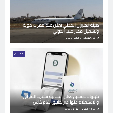
هيئة الطيران المدني تعلن فتح ممرات جوية
وتشغيل مطار حلب الدولي
6:28 مساءً - 3 مارس, 2026
محليات
كهرباء دمشق تعلن إمكانية تسديد الفواتير
والاستعلام عنها عبر تطبيق شام كاش
12:46 مساءً - 1 مارس, 2026