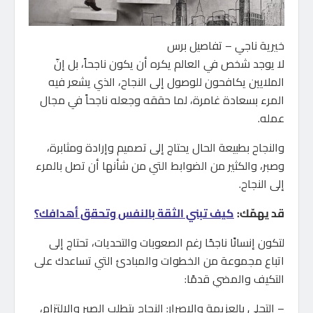
خيرية ناجي – تفاصيل برس
لا يوجد شخص في العالم يكره أن يكون ناجحاً، بل إنّ
الملايين يكافحون للوصول إلى النجاح، الذي يشعر فيه
المرء بسعادة غامرة، لما حققه وجعله ناجحاً في مجال
عمله.
والنجاح بطبيعة الحال يحتاج إلى تصميم وإرادة ومثابرة،
وصبر، والكثير من الضوابط التي من شأنها أن تصل بالمرء
إلى النجاح.
قد يهمّك:
كيف تبني الثقة بالنفس وتحقق أهدافك؟
لتكون إنسانًا ناجحًا رغم الصعوبات والتحديات، تحتاج إلى
اتباع مجموعة من الخطوات والمبادئ التي تساعدك على
التكيف والمضي قدمًا:
– التحلي بالعزيمة والإصرار: النجاح يتطلب الصبر والالتزام،