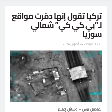
تركيا تقول إنها دمّرت مواقع
لـ”بي كي كي” شمالي
سوريا
1:24 صباحًا - 24 أكتوبر, 2024
تفاصيل برس – وسائل إعلام