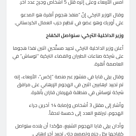
أمس الأربعاء وعلى إثره قُتل 5 أشخاص وجرح عدد آخر.
وقال الوزير التركي إنّ “منفذ هجوم أنقرة هو المدعو
علي أوريك وهو عضو في تنظيم حزب العمال الكردستاني.
وزير الداخلية التركي: سنواصل الكفاح
أعلن وزير الداخلية التركي تحييد مسلَّحينِ اثنين نفذا هجوما
على شركة صناعات الطيران والفضاء التركية “توساش” في
العاصمة أنقرة.
وقال يرلي قايا في منشور عبر منصة “إكس”، الأربعاء، إنه
تم تحييد ارهابيين اثنين في الهجوم الإرهابي على مرافق
شركة توساش في منطقة قهرمان قازان بأنقرة.
وأشار إلى مقتل 3 أشخاص وإصابة 14 آخرين جراء
الهجوم، ليرتفع العدد إلى خمسة لاحقاً.
وأدان يرلي قايا الهجوم الشنيع، مؤكدا أن بلاده ستواصل
كفاحها بكل حزم وتصميم حتى تحييد آخر إرهابي.