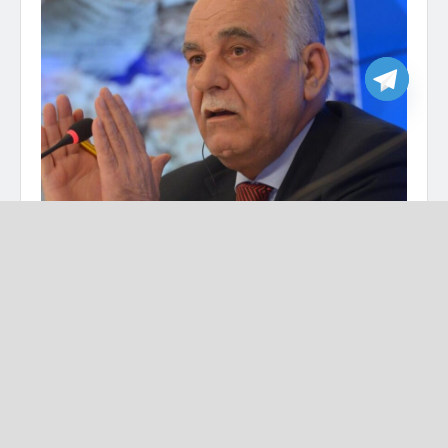
العميد الركن مصطفى الشيخ – تفاصيل برس
لينتبه قرائي وأصدقائي والشعب السوري كله أن ما
سأكتبه هو من أهم ما كتبته خلال عشر سنوات وهو
توصيف وتحليل لا علاقة له بموقفي الشخصي أو
لعواطفي فيه على الإطلاق.
هذا المقال هو استكمالاً وتوضيحاً لما كتبته بعد مؤتمر
جدة الذي حضره بشار الأسد لأول مرة بعد عام 2011،