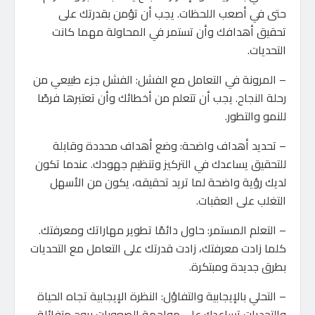
حتى في أصعب اللحظات. يجب أن تؤمن بقدرتك على
تحقيق أهدافك وأن تستمر في المحاولة مهما كانت
التحديات.
– المرونة في التعامل مع الفشل: الفشل جزء طبيعي من
رحلة النجاح. يجب أن تتعلم من أخطائك وأن تعتبرها فرصًا
للنمو والتطور.
– تحديد أهداف واضحة: وضع أهداف محددة وقابلة
للتحقيق يساعدك في التركيز وتنظيم جهودك. عندما تكون
لديك رؤية واضحة لما تريد تحقيقه، يكون من الأسهل
التغلب على العقبات.
– التعلم المستمر: حاول دائمًا تطوير مهاراتك ومعرفتك.
كلما زادت معرفتك، زادت قدرتك على التعامل مع التحديات
بطرق جديدة ومبتكرة.
– التحلي بالإيجابية والتفاؤل: النظرة الإيجابية تجاه الحياة
والتحديات تساعدك على مواجهة الصعوبات بروح متفائلة