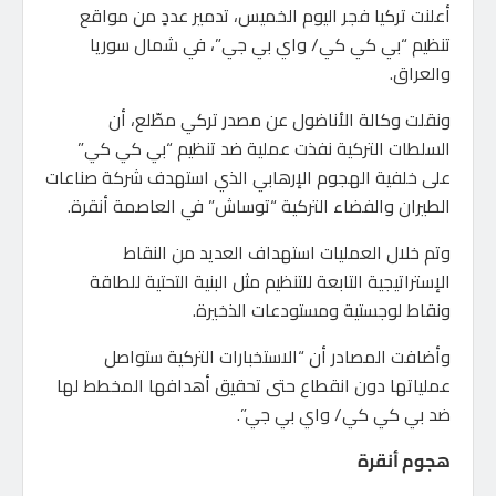
أعلنت تركيا فجر اليوم الخميس، تدمير عددٍ من مواقع
تنظيم “بي كي كي/ واي بي جي”، في شمال سوريا
والعراق.
ونقلت وكالة الأناضول عن مصدر تركي مطّلع، أن
السلطات التركية نفذت عملية ضد تنظيم “بي كي كي”
على خلفية الهجوم الإرهابي الذي استهدف شركة صناعات
الطيران والفضاء التركية “توساش” في العاصمة أنقرة.
وتم خلال العمليات استهداف العديد من النقاط
الإستراتيجية التابعة للتنظيم مثل البنية التحتية للطاقة
ونقاط لوجستية ومستودعات الذخيرة.
وأضافت المصادر أن “الاستخبارات التركية ستواصل
عملياتها دون انقطاع حتى تحقيق أهدافها المخطط لها
ضد بي كي كي/ واي بي جي”.
هجوم أنقرة