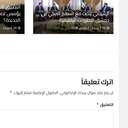
التضييق النا
الشيباني يبحث مع السفير التركي في
يؤسس لصحا
دمشق التطورات الإقليمية
الجديدة؟
7:14 مساءً - 7 مارس, 2026
6:28 مساءً - 7 مارس, 2026
اترك تعليقاً
لن يتم نشر عنوان بريدك الإلكتروني.
الحقول الإلزامية مشار إليها بـ
*
التعليق
*