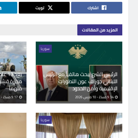
اشترك
تويت
المزيد
من المقالات
سوريا
الرئيس الشرع يبحث هاتفياً مع الرئيس
بعد 3
اللبناني جوزاف عون التطورات
الإقليمية وأمن الحدود
متهماً
9:34 مساءً - 10 مارس, 2026
9:17 مساءً - 10 مارس, 2026
سوريا