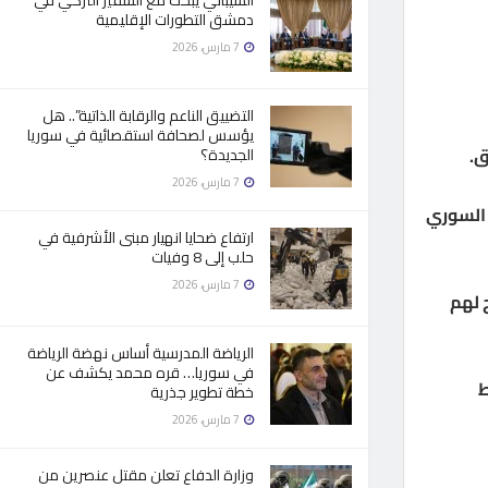
الشيباني يبحث مع السفير التركي في
دمشق التطورات الإقليمية
7 مارس، 2026
التضييق الناعم والرقابة الذاتية”.. هل
يؤسس لصحافة استقصائية في سوريا
ق.
الجديدة؟
7 مارس، 2026
 السوري
ارتفاع ضحايا انهيار مبنى الأشرفية في
حلب إلى 8 وفيات
7 مارس، 2026
 لهم
الرياضة المدرسية أساس نهضة الرياضة
في سوريا… قره محمد يكشف عن
سط
خطة تطوير جذرية
7 مارس، 2026
وزارة الدفاع تعلن مقتل عنصرين من