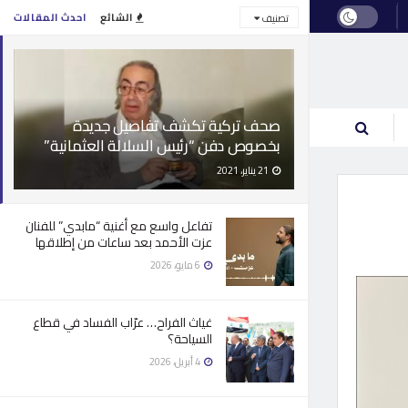
الشائع
احدث المقالات
تصنيف
صحف تركية تكشف تفاصيل جديدة
بخصوص دفن “رئيس السلالة العثمانية”
21 يناير، 2021
تفاعل واسع مع أغنية “مابدي” للفنان
عزت الأحمد بعد ساعات من إطلاقها
6 مايو، 2026
غياث الفراح… عرّاب الفساد في قطاع
السياحة؟
4 أبريل، 2026