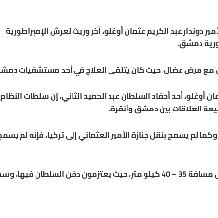
أمير دوندار عبد الكريم عثمان أوغلو، آخر وريث لعرش الإمبراطورية
ويل مع مرض عضال، حيث كان يتلقى العلاج في أحد مستشفيات دمش
ان أوغلو، أحد أحفاد السلطان عبد الحميد الثاني، إن سلطات النظام
طبيعة العلاقات بين دمشق وأنقرة.
كما لم يسمح بنقل جنازة الأمير العثماني إلى تركيا، فإنه لم يسمح
وأوضح أنهم قاموا بشراء قطعة أرض تبعد عن مدينة دمشق مسافة 35 – 40 كيلو متر، حيث يعتزمون دفن السلطان فيها، و