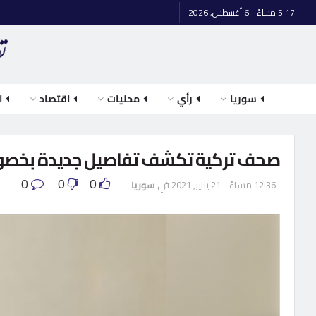
5:17 مساءً - 6 أغسطس, 2026
سوريا
رأي
محليات
اقتصاد
ا
صحف تركية تكشف تفاصيل جديدة بخصوص 
0
0
0
12:36 مساءً - 21 يناير, 2021
في
سوريا