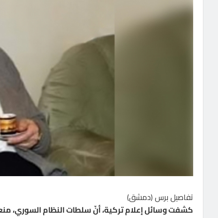
تفاصيل برس (دمشق)
كشفت وسائل إعلام تركية، أنّ سلطات النظام السوري، منعت د