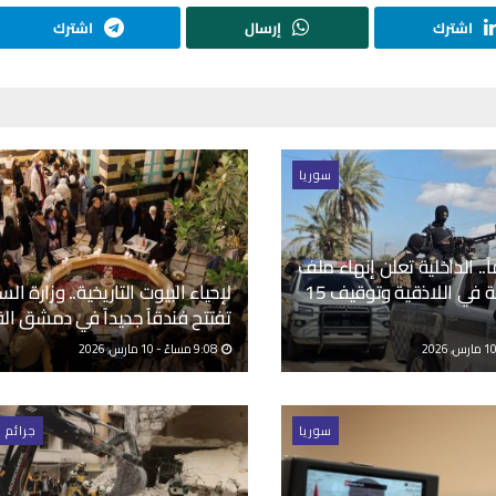
اشترك
إرسال
اشترك
سوريا
1 عاماً.. الداخلية تعلن إنهاء ملف
مجزرة قشبة في اللاذقية وتوقيف 15
لإحياء البيوت التاريخية.. وزارة الس
تفتتح فندقاً جديداً في دمشق ال
9:08 مساءً - 10 مارس, 2026
سوريا
جرائم 