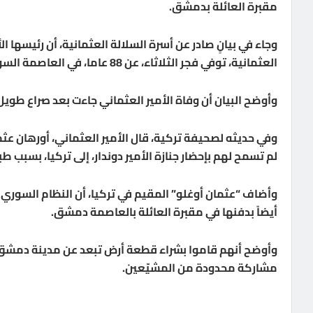
مقبرة العائلة بدمشق.
وجاء في بيانٍ صادر عن أسرة السلالة العثمانية، أن رئيسها ال
العثمانية، توفي فجر الثلاثاء، عن 88 عاما، في العاصمة السورية دمشق.
وأوضح البيان أن وفاة الأمير العثماني جاءت بعد صراع ط
وفي حديثه لصحيفة تركية، قال الأمير العثماني، أورهان عثم
لم تسمح لهم بإحضار جنازة الأمير دوندار، إلى تركيا، بسبب 
وأضاف “عثمان أوغلو” المقيم في تركيا، أن النظام السوري و
أيضاً بدفنها في مقبرة العائلة بالعاصمة دمشق.
مشاركة محدودة من المشيّعين.