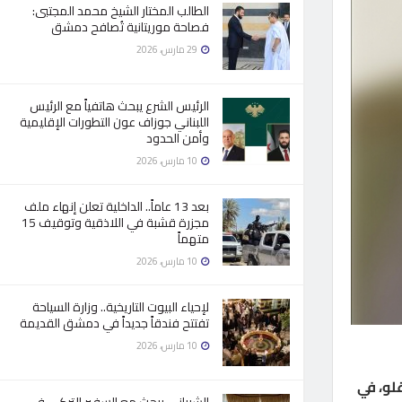
الطالب المختار الشيخ محمد المجتبى:
فصاحة موريتانية تُصافح دمشق
29 مارس، 2026
الرئيس الشرع يبحث هاتفياً مع الرئيس
اللبناني جوزاف عون التطورات الإقليمية
وأمن الحدود
10 مارس، 2026
بعد 13 عاماً.. الداخلية تعلن إنهاء ملف
مجزرة قشبة في اللاذقية وتوقيف 15
متهماً
10 مارس، 2026
لإحياء البيوت التاريخية.. وزارة السياحة
تفتتح فندقاً جديداً في دمشق القديمة
10 مارس، 2026
لو، في