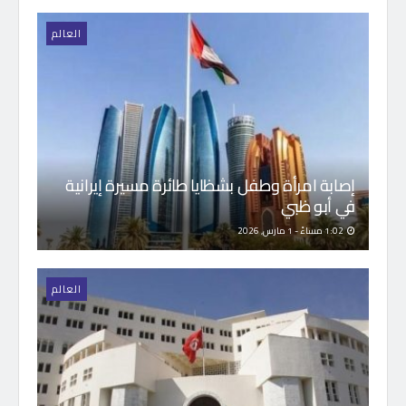
العالم
إصابة امرأة وطفل بشظايا طائرة مسيرة إيرانية
في أبو ظبي
1:02 مساءً - 1 مارس, 2026
العالم