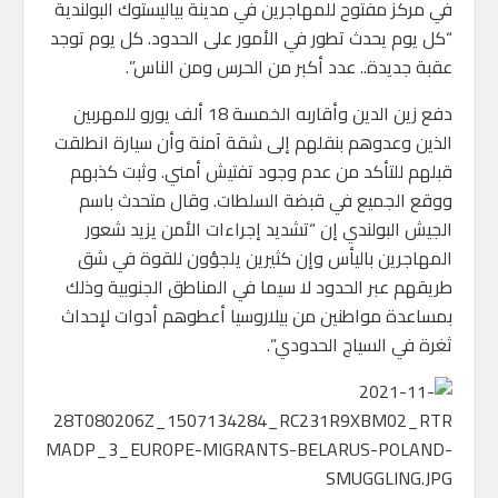
في مركز مفتوح للمهاجرين في مدينة بياليستوك البولندية
“كل يوم يحدث تطور في الأمور على الحدود. كل يوم توجد
عقبة جديدة.. عدد أكبر من الحرس ومن الناس”.
دفع زين الدين وأقاربه الخمسة 18 ألف يورو للمهربين
الذين وعدوهم بنقلهم إلى شقة آمنة وأن سيارة انطلقت
قبلهم للتأكد من عدم وجود تفتيش أمني. وثبت كذبهم
ووقع الجميع في قبضة السلطات. وقال متحدث باسم
الجيش البولندي إن “تشديد إجراءات الأمن يزيد شعور
المهاجرين باليأس وإن كثيرين يلجؤون للقوة في شق
طريقهم عبر الحدود لا سيما في المناطق الجنوبية وذلك
بمساعدة مواطنين من بيلاروسيا أعطوهم أدوات لإحداث
ثغرة في السياج الحدودي”.