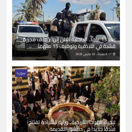
بعد 13 عاماً.. الداخلية تعلن إنهاء ملف مجزرة
قشبة في اللاذقية وتوقيف 15 متهماً
9:17 مساءً - 10 مارس, 2026
سوريا
لإحياء البيوت التاريخية.. وزارة السياحة تفتتح
فندقاً جديداً في دمشق القديمة