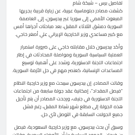
تفاصيل برس – شبكة شام
كشفت مصادر دبلوماسية عربية، عن زيارة قريبة يجريها
المبعوث الأممي إلى سوريا غير بيدرسون، إلى العاصمة
السورية دمشق الثلاثاء المقبل، بعد مباحثات أجراها أمس
مع كبير مساعدي وزير الخارجية الإيراني علي أصغر خاجي.
وأكد بيدرسون خلال مقابلته خاجي على ضرورة استمرار
العملية السياسية السورية ومواصلة المحادثات في إطار
اجتماعات اللجنة الدستورية، وشدد على أهمية توسيع
المساعدات الإنسانية، كعنصر مهم في حل الأزمة السورية.
وقالت المصادر، إن بيدرسون سيبحث مع وزير خارجية النظام
“فيصل المقداد”، إمكانية عقد جولة سابعة من اجتماعات
اللجنة الدستورية في جنيف، ورجحت المصادر أن يتم تأجيل
هذه الجولة إلى مطلع شهر شباط المقبل، رغم فشل
جميع الجولات السابقة في التوصل لأي حل.
وسبق أن بحث بيدرسون، مع وزير خارجية السعودية، فيصل
بن فرحان، الجهود السياسة بشأن الأوضاع السورية، وقالت