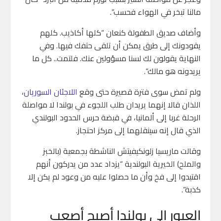
مالنا تبخر في الهواء فحسب”.
وأضاف صديق الطفولة كنعان “كلها أكاذيب. كلهم
يقودونك إلى طرق يمكن أن تلقى حتفك فيها. وفي
النهاية يقولون لك لسنا مسؤولين عنك. فلتمت.. كل ما
يريدونه هو مالك”.
ولم تمض سوى فترة قصيرة حتى وقع
اللاجئان السوريان
،
اللذان قالا إنهما يريدان طلب اللجوء في بولندا لا مواصلة
الرحلة غربا إلى ألمانيا، في قبضة حرس الحدود البولندي
الذي قال إنه سينقلهما إلى مركز احتجاز.
وقالت ماريسيا زلونكيفيتش الناشطة بجمعية (بالخبز
والملح) الخيرية البولندية “يزداد عدد من يدركون أنهم
اقتيدوا إلى فخ وأن ما حصلوا عليه من وعود لم يكن إلا
كذبة”.
العبور إلى بولندا أصبح أصعب