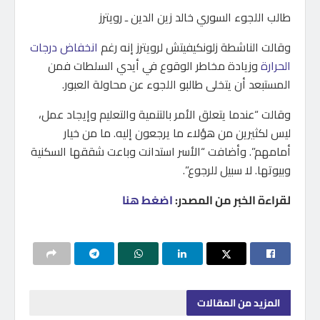
طالب اللجوء السوري خالد زين الدين ـ رويترز
وقالت الناشطة زلونكيفيتش لرويترز إنه رغم
انخفاض درجات
الحرارة
وزيادة مخاطر الوقوع في أيدي السلطات فمن
المستبعد أن يتخلى طالبو اللجوء عن محاولة العبور.
وقالت “عندما يتعلق الأمر بالتنمية والتعليم وإيجاد عمل،
ليس لكثيرين من هؤلاء ما يرجعون إليه. ما من خيار
أمامهم”. وأضافت “الأسر استدانت وباعت شققها السكنية
وبيوتها. لا سبيل للرجوع”.
لقراءة الخبر من المصدر:
اضغط هنا
المزيد
من المقالات