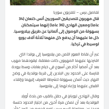
تفاصيل برس – تلفزيون سوريا
قال مهربون للصديقين السوريين أنس كنعان (34
عاما) ومعين الهادي (36 عاما) إنهما سيتمكنان
بسهولة من الوصول إلى ألمانيا عن طريق بيلاروسيا.
كل ما عليهما أن يدفع كل منهما ثلاثة آلاف يورو
لوسيط في تركيا.
غير أن نقاط العبور الآمن من بيلاروسيا إلى بولندا التي
اقترحها عليهما المهربون كانت مغلقة. ليقودهما مهرب
بعد أن أمضيا أكثر من أسبوع في خيام بغابات وسط برودة
قارسة على الحدود بين البلدين إلى قرية بولندية في وضح
النهار، حيث أمكن بسهولة للشرطة التعرف إليهما وإلقاء
القبض عليهما وإعادتهما إلى بيلاروسيا.
وقال الهادي لرويترز في حقل بالقرب من بلدة أورلا
البولندية بعد أن تمكن مرة أخرى من اجتياز الحدود خلسة
وعجز عن مواصلة السير بسبب تورم قدميه من البرد “كأن