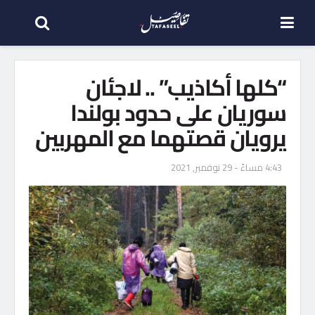
“كلها أكاذيب” .. لاجئان
سوريان على حدود بولندا
يرويان قصتهما مع المهربين
4:43 مساءً - 29 نوفمبر, 2021