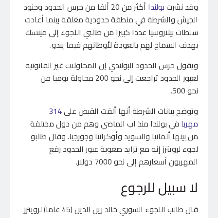
وقد نشرت
بولندا
أكثر من 20 ألفا من حرس الحدود وجنود
الجيش والشرطة في منطقة حدودية مغلقة بينما أعادت
سلطات بيلاروسيا عددا كبيرا من طالبي اللجوء إلى مينسك
بهدف السماح لهم بالعودة لأوطانهم فيما يبدو.
ويقول حرس الحدود البولندي إن المحاولات غير القانونية
لعبور الحدود تراجعت إلى نحو 200 محاولة يوميا من
نحو 500.
وتوضح بيانات الشرطة أنها ألقت القبض على
314
مهربا
في بولندا منذ آب الماضي وهم من دول مختلفة
من بينها ألمانيا والسويد وأوكرانيا وجورجيا. وقال طالبو
لجوء لرويترز إنه مع تزايد صعوبة عبور الحدود رفع
المهربون أسعارهم إلى نحو 7000 دولار.
لا سبيل للرجوع
قال طالب اللجوء السوري خالد زين الدين (45 عاما) لرويترز