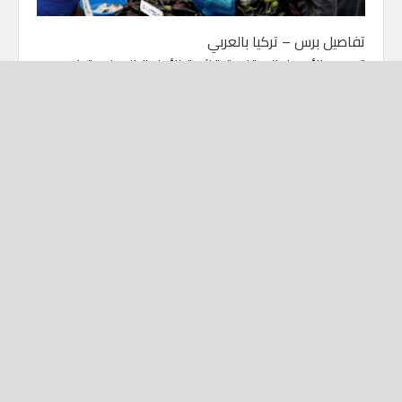
تفاصيل برس – تركيا بالعربي
تصدرت الأسعار المرتفعة قائمة الأجندة السياسية في
تركيا، ووفقا لمعهد الإحصاء التركي، بلغ معدل التضخم
السنوي حوالي 20% في أكتوبر/ تشرين الأول، كما شهدت
أسعار المواد الغذائية ارتفاعا أيضا، ما يضر بالأسر ذات
الدخل المنخفض بشكل خاص.
وأشار الكاتبان إلى أن اعتماد تركيا على السلع المستوردة،
وخاصة الوقود والمواد الخام، يعني انهيار العملة الذي
يُترجَم بسرعة إلى ارتفاع في الأسعار، ويتوقع جيسون
توفي، من شركة “كابيتال إيكونوميكس” الاستشارية، أنه
“من المرجح أن يرتفع التضخم إلى 25% أو 30% خلال
الشهر أو الشهرين المقبلين”.
ينذر التضخم المرتفع بمزيد من انهيار العملة وإضعاف
الاقتصاد، ونبّه الكاتبان إلى أن استنزاف احتياطيات البلاد
من النقد الأجنبي يحد من قدرة البنك المركزي على التدخل