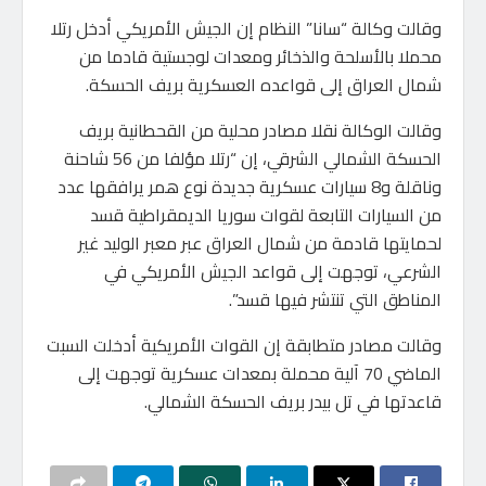
وقالت وكالة “سانا” النظام إن الجيش الأمريكي أدخل رتلا
محملا بالأسلحة والذخائر ومعدات لوجستية قادما من
شمال العراق إلى قواعده العسكرية بريف الحسكة.
وقالت الوكالة نقلا مصادر محلية من القحطانية بريف
الحسكة الشمالي الشرقي، إن “رتلا مؤلفا من 56 شاحنة
وناقلة و8 سيارات عسكرية جديدة نوع همر يرافقها عدد
من السيارات التابعة لقوات سوريا الديمقراطية قسد
لحمايتها قادمة من شمال العراق عبر معبر الوليد غير
الشرعي، توجهت إلى قواعد الجيش الأمريكي في
المناطق التي تنتشر فيها قسد”.
وقالت مصادر متطابقة إن القوات الأمريكية أدخلت السبت
الماضي 70 آلية محملة بمعدات عسكرية توجهت إلى
قاعدتها في تل بيدر بريف الحسكة الشمالي.