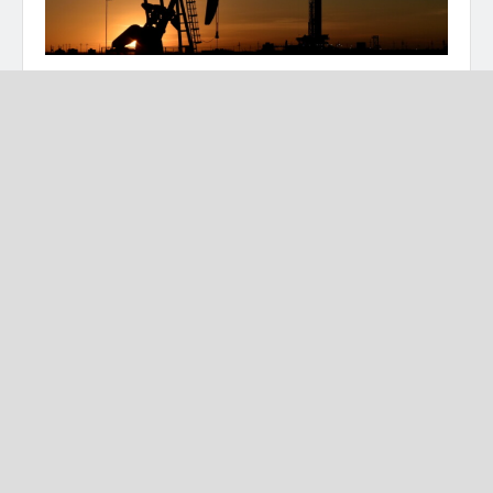
تفاصيل برس (وكالات)
واصلت أسعار النفط ارتفاعها اليوم الجمعة، وصعد الخام
الأمريكي فوق مستوى 80 دولارا للبرميل، للمرة الأولى
منذ نوفمبر 2014.
ووفقا لبيانات موقع “بلومبرغ” ارتفعت العقود الآجلة
للخام الأمريكي “غرب تكساس الوسيط” بنسبة 2.01% إلى
80.01 دولار للبرميل.
فيما صعدت العقود الآجلة للخام العالمي مزيج “برنت”
بنسبة 1.54% إلى 83.21 دولار للبرميل.
ويأتي ارتفاع أسعار النفط في ظل زيادة الطلب على
الذهب الأسود، ومن الأسباب التي ساهمت في زيادة
الطلب بدء تحول بعض الصناعات من استخدام الغاز عالي
السعر كوقود إلى النفط.