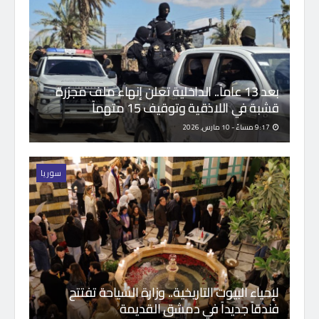
بعد 13 عاماً.. الداخلية تعلن إنهاء ملف مجزرة
قشبة في اللاذقية وتوقيف 15 متهماً
9:17 مساءً - 10 مارس, 2026
سوريا
لإحياء البيوت التاريخية.. وزارة السياحة تفتتح
فندقاً جديداً في دمشق القديمة