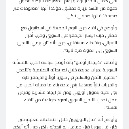
نفى كمال أليجدار أوغلو زعيم المعارضة التركية وصول
دعوة من الأسد لزيارة دمشق، مؤكداً أنها “معلومات غير
صحيحة” قالها صحفي تركي.
وأوضح في لقاء جرى اليوم الجمعة في اسطنبول مع
ممثلي حزب اليسار الديمقراطي السوري وحزب أحرار
الليبرالي، ونشطاء مستقلين، جرى بأنه “لن يرمي باللاجئ
السوري إلى الموت مرة ثانية”.
وأضاف “كليجدار أوغلو” بأنه أوضح سياسة الحزب بالمسألة
السورية لمرات عديدة خلال تصريحاته الاعلامية وتتلخص
“بتحقيق الأمن والسلام في سوريا أولاً والديمقراطية
والحريات ثانياً وبعدها يتم إعادة بناء ما دمرته الحرب من
بنى تحتية بتمويل أوروبي ومن ثم ايجاد مشاريع وفرص
عمل تجذب اللاجئ السوري ليعود طواعية من تلقاء
نفسه”.
وأوضح أنه “قال للاوروبيين خلال اجتماعاته معهم: حين
كان في سوريا قتل جماعي لم تتحدثوا، لكن حين أتو أليكم