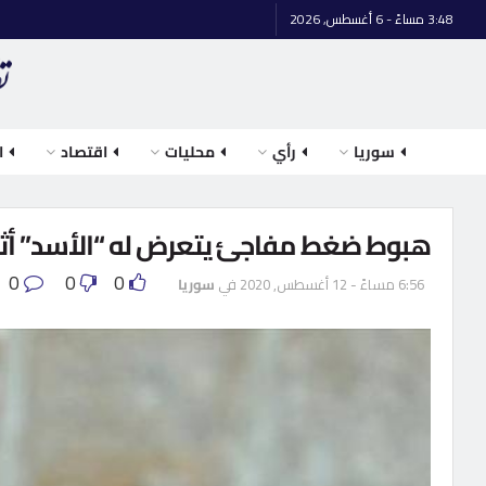
3:48 مساءً - 6 أغسطس, 2026
سوريا
رأي
محليات
اقتصاد
ا
هبوط ضغط مفاجئ يتعرض له “الأسد” أث
0
0
0
6:56 مساءً - 12 أغسطس, 2020
في
سوريا