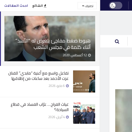
الشائع
احدث المقالات
تصنيف
هبوط ضغط مفاجئ يتعرض له “الأسد”
أثناء كلمة في مجلس الشعب
12 أغسطس، 2020
تفاعل واسع مع أغنية “مابدي” للفنان
عزت الأحمد بعد ساعات من إطلاقها
6 مايو، 2026
غياث الفراح… عرّاب الفساد في قطاع
السياحة؟
4 أبريل، 2026