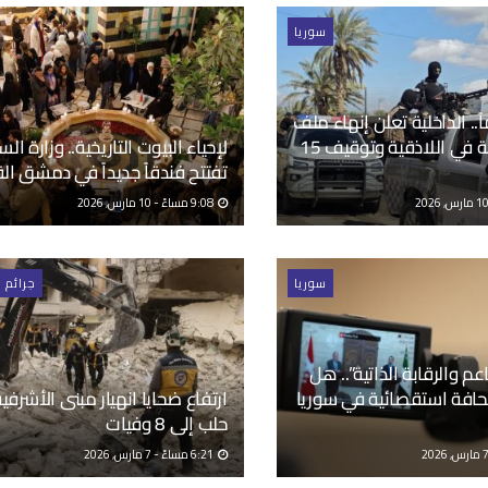
سوريا
1 عاماً.. الداخلية تعلن إنهاء ملف
مجزرة قشبة في اللاذقية وتوقيف 15
لإحياء البيوت التاريخية.. وزارة الس
تفتتح فندقاً جديداً في دمشق ال
9:08 مساءً - 10 مارس, 2026
سوريا
جرائم 
عم والرقابة الذاتية”.. هل
فة استقصائية في سوريا
ارتفاع ضحايا انهيار مبنى الأشرفي
حلب إلى 8 وفيات
6:21 مساءً - 7 مارس, 2026