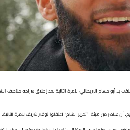
لقب بــ أبو حسام البريطاني، للمرة الثانية بعد إطلاق سراحه منتصف الش
اعتقلت توقير شريف، في 23 من حزيران الماضي، وبررت حينها سبب الاعتقال بـ”ادعاءات خطيرة بحقه، لا يمكن ا