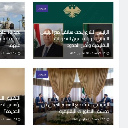
سوريا
الرئيس الشرع يبحث هاتفياً مع الرئيس
بعد 3
اللبناني جوزاف عون التطورات
الإقليمية وأمن الحدود
متهماً
9:34 مساءً - 10 مارس, 2026
9:17 مساءً - 10 مارس, 2026
سوريا
التضييق النا
الشيباني يبحث مع السفير التركي في
يؤسس لصحا
دمشق التطورات الإقليمية
الجديدة؟
7:14 مساءً - 7 مارس, 2026
6:28 مساءً - 7 مارس, 2026