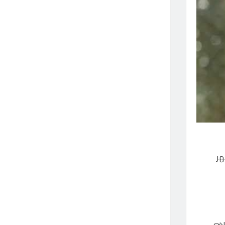
هر
لتغاضي