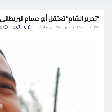
“تحرير الشام” تعتقل أبو حسام البريطاني
0
0
0
3:08 مساءً - 12 أغسطس, 2020
في
محليات