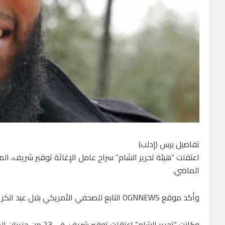
تفاصيل برس (إدلب)
اعتقلت “هيئة تحرير الشام” سراح عامل الإغاثة توقير شريف، الم
الماضي.
وأكد موقع OGNNEWS التابع للصحفي الأمريكي بلال عبد الكريم، أن عناصر من هيئة “تحرير الشام” اعتقلوا توقير شريف للمرة الثانية.
وكانت “تحرير الشام” 