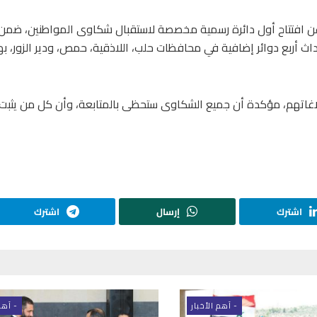
لسورية قد أعلنت في 15 حزيران الحاليّ، عن افتتاح أول دائرة رسمية مخصصة لاستقبال شكاوى المواطنين، 
 أربع دوائر إضافية في محافظات حلب، اللاذقية، حمص، ودير الزور، 
بلاغاتهم، مؤكدة أن جميع الشكاوى ستحظى بالمتابعة، وأن كل من يثبت
اشترك
إرسال
اشترك
- اَهم الأخبار
- اَهم