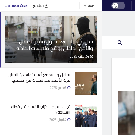
الشائع
احدث المقالات
تصنيف
جدل في إدلب بعد تداول فيديو اعتقال..
والأمن الداخلي يوضح ملابسات الحادثة
24 يونيو، 2025
تفاعل واسع مع أغنية “مابدي” للفنان
عزت الأحمد بعد ساعات من إطلاقها
6 مايو، 2026
غياث الفراح… عرّاب الفساد في قطاع
السياحة؟
4 أبريل، 2026