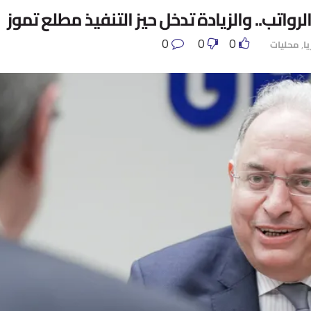
رواتب.. والزيادة تدخل حيز التنفيذ مطلع تموز
0
0
0
ا
,
محليات