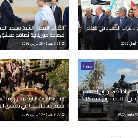
ح… عرّاب الفساد في قطاع
الطالب المختار الشيخ محمد المج
فصاحة موريتانية تُصافح دمشق
3:31 مساءً - 29 مارس, 2026
سوريا
1 عاماً.. الداخلية تعلن إنهاء ملف
مجزرة قشبة في اللاذقية وتوقيف 15
لإحياء البيوت التاريخية.. وزارة الس
تفتتح فندقاً جديداً في دمشق ال
9:08 مساءً - 10 مارس, 2026