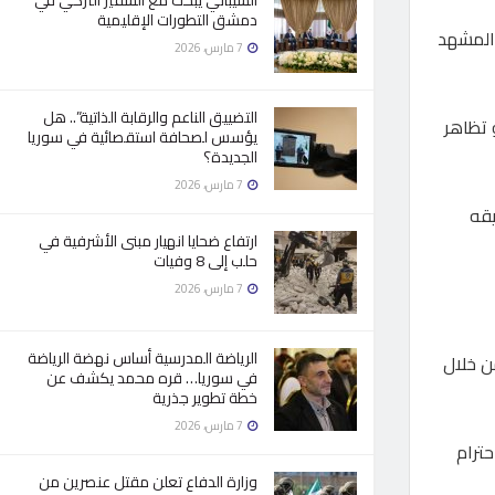
الشيباني يبحث مع السفير التركي في
دمشق التطورات الإقليمية
 المشهد
7 مارس، 2026
التضييق الناعم والرقابة الذاتية”.. هل
 تظاهر
يؤسس لصحافة استقصائية في سوريا
الجديدة؟
7 مارس، 2026
يقه
ارتفاع ضحايا انهيار مبنى الأشرفية في
حلب إلى 8 وفيات
7 مارس، 2026
الرياضة المدرسية أساس نهضة الرياضة
ن خلال
في سوريا… قره محمد يكشف عن
خطة تطوير جذرية
7 مارس، 2026
حترام
وزارة الدفاع تعلن مقتل عنصرين من