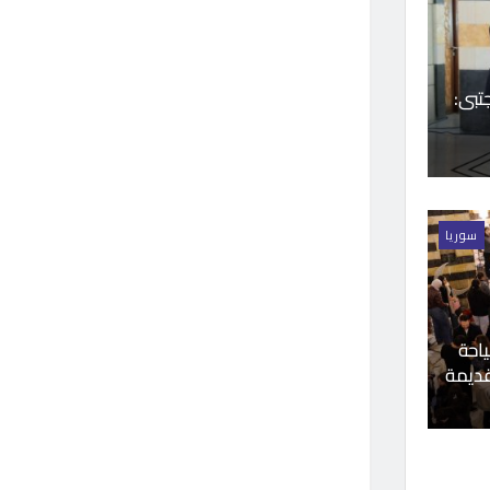
تبى:
سوريا
ياحة
قديمة