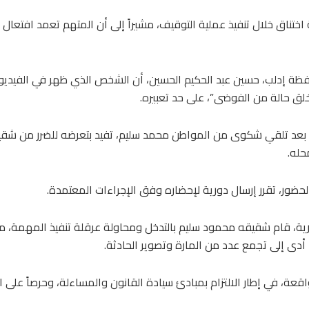
ختناق خلال تنفيذ عملية التوقيف، مشيراً إلى أن المتهم تعمد افتعال
فظة إدلب، حسين عبد الحكيم الحسين، أن الشخص الذي ظهر في الفيديو
خلق حالة من الفوضى”، على حد تعبيره.
ءت بعد تلقي شكوى من المواطن محمد سليم، تفيد بتعرضه للضرر من شق
حله.
لحضور، تقرر إرسال دورية لإحضاره وفق الإجراءات المعتمدة.
لدورية، قام شقيقه محمود سليم بالتدخل ومحاولة عرقلة تنفيذ المهمة، م
ا أدى إلى تجمع عدد من المارة وتصوير الحادثة.
اقعة، في إطار الالتزام بمبادئ سيادة القانون والمساءلة، وحرصاً على ا