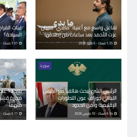
تفاعل واسع مع أغنية “مابدي” للفنان
غياث الفرا
عزت الأحمد بعد ساعات من إطلاقها
السياحة؟
1:25 مساءً - 6 مايو, 2026
3:01 مساءً - 4 أبريل, 2026
سوريا
الرئيس الشرع يبحث هاتفياً مع الرئيس
بعد 3
اللبناني جوزاف عون التطورات
الإقليمية وأمن الحدود
متهماً
9:34 مساءً - 10 مارس, 2026
9:17 مساءً - 10 مارس, 2026