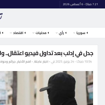
7:21 صباحًا - 6 أغسطس, 2026
سوريا
رأي
محليات
اقتصاد
ا
جدل في إدلب بعد تداول فيديو اعتقال.. و
10:54 صباحًا - 24 يونيو, 2025
في
- اخبار عاجلة
,
- اَهم الأخبار
,
جرائم وحواد