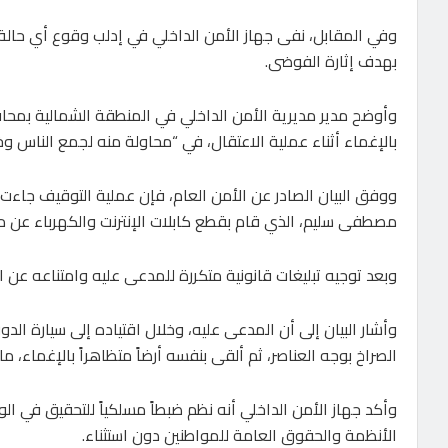
وفي المقابل، نفى جهاز الأمن الداخلي في إدلب وقوع أي حالة ا
بهدف إثارة الفوضى.
وأوضح مدير مديرية الأمن الداخلي في المنطقة الشمالية بمحا
بالإغماء أثناء عملية الاعتقال، في “محاولة منه لجمع الناس و
ووفق البيان الصادر عن الأمن العام، فإن عملية التوقيف جا
مصطفى سليم، الذي قام بقطع كابلات الإنترنت والكهرباء عن م
وبعد توجيه تبليغات قانونية متكررة للمدعى عليه وامتناعه عن ا
وأشار البيان إلى أن المدعى عليه، وخلال اقتياده إلى سيارة ا
الصراخ بوجه العناصر، ثم ألقى بنفسه أرضاً متظاهراً بالإغماء، م
وأكد جهاز الأمن الداخلي أنه نظم ضبطاً مسلكياً للتحقيق في الو
الأنظمة والحقوق العامة للمواطنين دون استثناء.