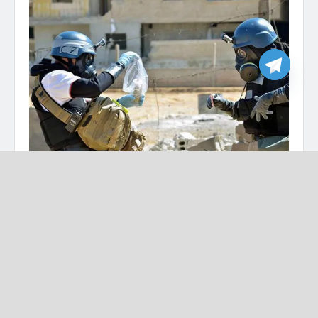
المجر تخصص منحة لدعم جهود منظمة الأسلحة الكيميائية في سوريا
متابعات – تفاصيل برس
تعزيزا لالتزامها المستمر بأهداف اتفاقية الأسلحة
الكيميائية، علنت المجر تقديم 50 ألف يورو، للصناديق
الائتمانية لدعم جهود البعثات والبرامج التدريبية
لمنظمة حظر الأسلحة الكيميائية في سوريا.