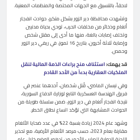
لاحقاً، بالتنسيق مع الجهات المختصة والمنظمات المعنية.
وتشهدت محافظة دير الزور بشكل متكرر، حوادث انفجار
ألغام وذخائر من مخلفات الحرب، تودي بحياة مدنيين
وتخلف إصابات بالغة، منها ما أدى إلى مقتل شخص
وإصابة ثلاثة أخرون، بتاريخ 16 تموز، في ريفي دير الزور
وحمص.
قد يهمك:
استئناف منح براءات الذمة المالية لنقل
الملكيات العقارية بدءاً من الأحد القادم
وفي نيسان الماضي، قُتل شخصان، أحدهما عنصر في
فريق الهندسة العسكرية التابع لوزارة الدفاع السورية،
نتيجة انفجار ألغام في دير الزور، ضمن سلسلة طويلة من
الحوادث المشابهة التي تؤكد اتساع نطاق الخطر.
وشهد عام 2024 زيادة بنسبة 22% في عدد ضحايا الألغام
مقارنة بعام 2023، حسب مرصد الألغام الأرضية، مع تحذير
اللجنة الدولية للصليب الأحمر من تدهور الوضع خلال عام