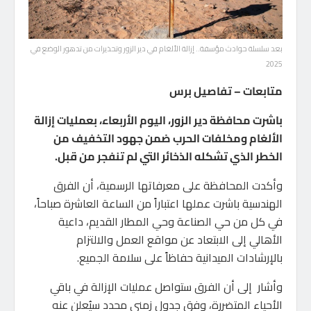
بعد سلسلة حوادث مؤسفة.. إزالة الألغام في دير الزور وتحذيرات من تدهور الوضع في
2025
متابعات – تفاصيل برس
باشرت محافظة دير الزور، اليوم الأربعاء، بعمليات إزالة
الألغام ومخلفات الحرب ضمن جهود التخفيف من
الخطر الذي تشكله الذخائر التي لم تنفجر من قبل.
وأكدت المحافظة على معرفاتها الرسمية، أن الفرق
الهندسية باشرت عملها اعتباراً من الساعة العاشرة صباحاً،
في كل من حي الصناعة وحي المطار القديم، داعية
الأهالي إلى الابتعاد عن مواقع العمل والالتزام
بالإرشادات الميدانية حفاظاً على سلامة الجميع.
وأشار إلى أن الفرق ستواصل عمليات الإزالة في باقي
الأحياء المتضررة، وفق جدول زمني محدد سيُعلن عنه