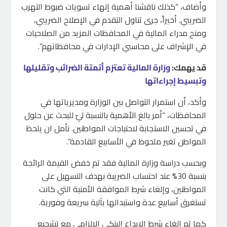
وأضاف، “كذلك ناقشنا أهمية إنهاء تسويات ضبوط التهرب
الضريبي. أخيراً، جرى تناول التقدم في الإصلاح الضريبي،
ومنح مدراء المالية في المحافظات المزيد من الصلاحيات
في الإشراف على محاسبي الإدارات في محافظاتهم”.
قد يهمك:
وزارة المالية تعتزم أتمتة الضرائب وتقليلها
وتبسيط إجراءاتها
وأكد، أن استمرار التواصل بين الوزارة ومديرياتها في
المحافظات، “أمر بالغ الأهمية بالنسبة ليّ للبحث عن حلول
في تحسين الاستجابة لاحتياجات المواطنين. نأمل ان يلحظ
المواطن تغير ملحوظ في الأسابيع القادمة”.
وبحسب دراسة وزارة المالية فقد تم خفض القيمة الرائجة
بنسبة 30% عند احتساب الضريبة بهدف التسهيل على
المواطنين، وإلغاء شرط الموافقة الأمنية التي كانت
تستغرق أسابيع عدة واستبدالها بآلية سريعة وفورية.
كما تم إلغاء شرط الإيداع البنكي الإلزامي مع تشجيع