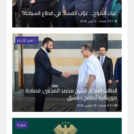
غياث الفراح… عرّاب الفساد في قطاع السياحة؟
3:01 مساءً - 4 أبريل, 2026
- اَهم الأخبار
الطالب المختار الشيخ محمد المجتبى: فصاحة
موريتانية تُصافح دمشق
3:31 مساءً - 29 مارس, 2026
سوريا