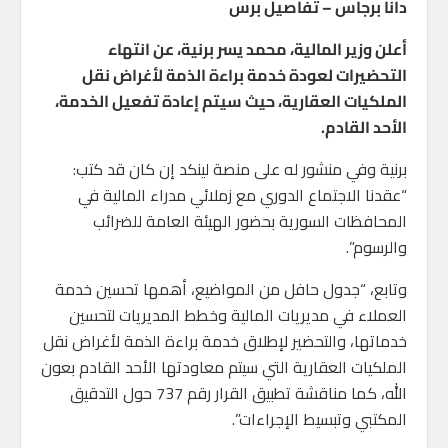
دانا برجاس – تفاصيل برس
أعلن وزير المالية، محمد يسر برنية، عن انتهاء
التحضيرات لعودة خدمة براءة الذمة لأغراض نقل
الملكيات العقارية، حيث سيتم إعادة تفعيل الخدمة،
الأحد القادم.
برنية وفي منشور له على منصة لينكد إن كان قد كتب:
“عقدنا الاجتماع الدوري مع زملائي مدراء المالية في
المحافظات السورية بحضور الهيئة العامة للضرائب
والرسوم”.
وتابع، “جدول حافل من المواضيع، أهمها تحسين خدمة
العملاء في مديريات المالية وخطط المديريات لتحسين
خدماتها، والتحضير لإطلاق خدمة براءة الذمة لأغراض نقل
الملكيات العقارية التي سيتم معاودتها الأحد القادم بعون
الله، كما مناقشة تطبيق القرار رقم 737 حول التدقيق
المكتبي وتبسيط الإجراءات”.