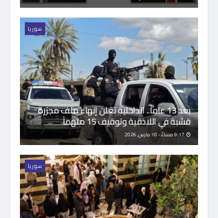
سوريا
بعد 13 عاماً.. الداخلية تعلن إنهاء ملف مجزرة
قشبة في اللاذقية وتوقيف 15 متهماً
9:17 مساءً - 10 مارس, 2026
سوريا