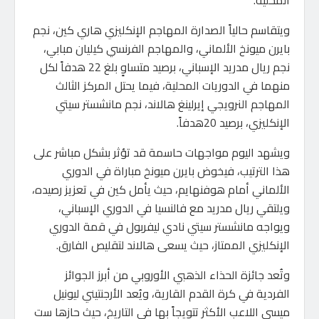
ويتقاسم حالياً الصدارة المهاجم الإنكليزي هاري كين، نجم
بايرن ميونخ الألماني، والمهاجم الفرنسي كيليان مبابي،
نجم ريال مدريد الإسباني، برصيد متساوٍ بلغ 22 هدفاً لكل
منهما في الدوريات المحلية، فيما يحتل المركز الثالث
المهاجم النرويجي إيرلينغ هالاند، نجم مانشستر سيتي
الإنكليزي، برصيد 20هدفاً.
ويشهد اليوم مواجهات حاسمة قد تؤثر بشكل مباشر على
هذا الترتيب، فيخوض بايرن ميونخ مباراة في الدوري
الألماني أمام هوفنهايم، حيث يأمل كين في تعزيز رصيده،
ويلتقي ريال مدريد مع فالنسيا في الدوري الإسباني،
ويواجه مانشستر سيتي نادي ليفربول في قمة الدوري
الإنكليزي الممتاز، حيث يسعى هالاند لتقليص الفارق.
وتُعد جائزة الحذاء الذهبي الأوروبي من أبرز الجوائز
الفردية في كرة القدم القارية، ويُعد الأرجنتيني ليونيل
ميسي اللاعب الأكثر تتويجاً بها في التاريخ، حيث حازها ست