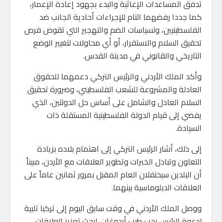
تدفق المساعدات الإغاثية والبدء بجهود إعادة الإعمار،
كما جددا رفضهما التام للإجراءات أحادية الجانب ضد
الفلسطينيين، ولسياسات الضم والتهجير التي تقوض فرص
تحقيق السلام والاستقرار، أو أي محاولات لتغيير الوضع
التاريخي والقانوني في مدينة القدس.
وأكد الملك الأردني والرئيس التركي دعمهما للحقوق
العادلة والمشروعة للشعب الفلسطيني، وضرورة تحقيق
السلام العادل والشامل على أساس حل الدولتين، الذي
يفضي إلى قيام الدولة الفلسطينية المستقلة ذات
السيادة.
إلى ذلك، أشار الرئيس التركي إلى اهتمام بلاده بزيادة
التعاون وتبادل الخبرات وتطوير العلاقات مع الأردن، مبيناً
أن البلدين سيحتفلان العام المقبل بمرور ثمانين عاماً على
العلاقات الدبلوماسية بينهما.
ووصل الملك الأردني في وقت سابق اليوم إلى تركيا تلبية
لدعوة الرئيس رجب طيب أردوغان، لبحث تعزيز العلاقات