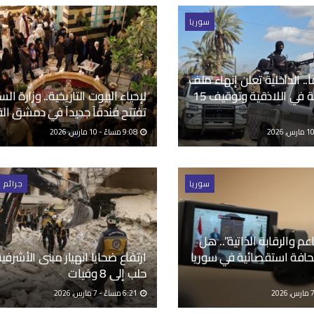
سوريا
1 عاماً.. الداخلية تعلن إنهاء ملف
مجزرة قشبة في اللاذقية وتوقيف 15
لإحياء البيوت التاريخية.. وزارة الس
تفتتح فندقاً جديداً في دمشق ال
9:08 مساءً - 10 مارس, 2026
سوريا
جرائم 
عم والرقابة الذاتية”.. هل
فة استقصائية في سوريا
ارتفاع ضحايا انهيار مبنى الأشرفي
حلب إلى 8 وفيات
6:21 مساءً - 7 مارس, 2026