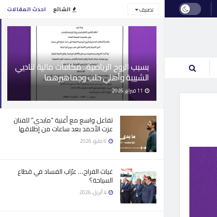
الشائع
احدث المقالات
تصنيف
بسبب الروح الرياضية.. مكافآت مالية لناديي
الشبيبة وأهلي حلب وجماهيرهما
11 فبراير، 2026
تفاعل واسع مع أغنية “مابدي” للفنان
عزت الأحمد بعد ساعات من إطلاقها
6 مايو، 2026
غياث الفراح… عرّاب الفساد في قطاع
السياحة؟
4 أبريل، 2026