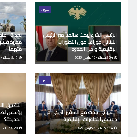
سوريا
الرئيس الشرع يبحث هاتفياً مع الرئيس
بعد 3
اللبناني جوزاف عون التطورات
الإقليمية وأمن الحدود
متهماً
9:34 مساءً - 10 مارس, 2026
9:17 مساءً - 10 مارس, 2026
سوريا
التضييق النا
الشيباني يبحث مع السفير التركي في
يؤسس لصحا
دمشق التطورات الإقليمية
الجديدة؟
7:14 مساءً - 7 مارس, 2026
6:28 مساءً - 7 مارس, 2026