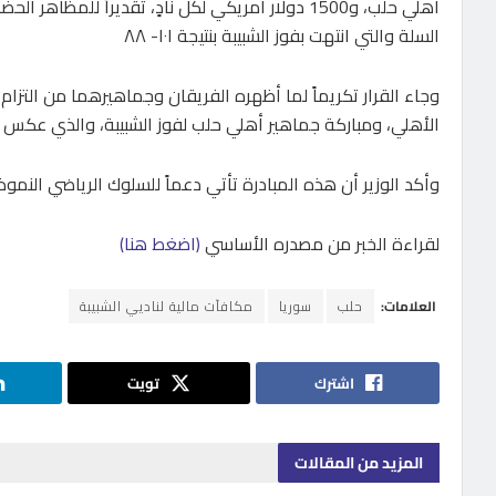
أهلي حلب، و1500 دولار أمريكي لكل نادٍ، تقديراً ل
السلة والتي انتهت بفوز الشبيبة بنتيجة ١٠١- ٨٨
وجاء القرار تكريماً لما أظهره الفريقان وجماهيرهما من التزام با
الأهلي، ومباركة جماهير أهلي حلب لفوز الشبيبة، والذي عكس الق
وأكد الوزير أن هذه المبادرة تأتي دعماً للسلوك الرياضي النمو
لقراءة الخبر من مصدره الأساسي
(اضغط هنا)
العلامات:
حلب
سوريا
مكافآت مالية لناديي الشبيبة
اشترك
تويت
المزيد
من المقالات