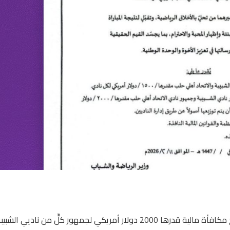
أصدر السيد وزير الرياضة والشباب محمد سامح حامض قراراً بمنح مكافأة مالية قدرها 2000 دولار أمريكي لجمهور كلٍّ من ناديي 